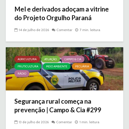
Mel e derivados adoçam a vitrine
do Projeto Orgulho Paraná
14 de julho de 2026
Comentar
7 min. leitura
AGRICULTURA
ATUAÇÃO
CAMPO & CIA
FRUTICULTURA
MEIO AMBIENTE
PECUÁRIA
RÁDIO
Segurança rural começa na
prevenção | Campo & Cia #299
13 de julho de 2026
Comentar
1 min. leitura