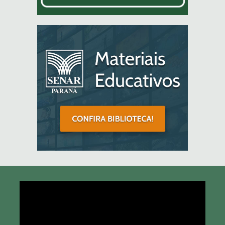
Tocador
de
vídeo