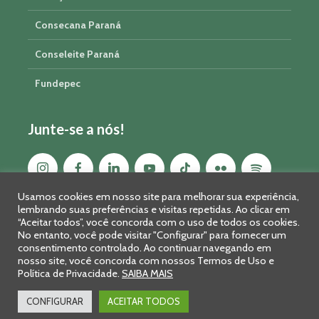
Consecana Paraná
Conseleite Paraná
Fundepec
Junte-se a nós!
Usamos cookies em nosso site para melhorar sua experiência,
lembrando suas preferências e visitas repetidas. Ao clicar em
“Aceitar todos”, você concorda com o uso de todos os cookies.
No entanto, você pode visitar "Configurar" para fornecer um
consentimento controlado. Ao continuar navegando em
nosso site, você concorda com nossos Termos de Uso e
Política de Privacidade.
SAIBA MAIS
Sistema FAEP/SENAR-PR © 2026 · R. Marechal Deodoro, 450, 14º
andar - Curitiba - PR - CEP: 80010-010 - Fone: 41 2169-7988/2106-
CONFIGURAR
ACEITAR TODOS
0401 - Fax: 41 3323-2124