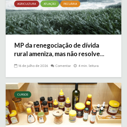
AGRICULTURA
ATUAÇÃO
PECUÁRIA
MP da renegociação de dívida
rural ameniza, mas não resolve...
16 de julho de 2026
Comentar
4 min. leitura
CURSOS