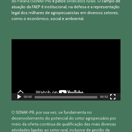
do Paraná (SENAR-PR)
e pelos
sindicatos rurais
. O campo de
atuação da FAEP é institucional, na defesa e a representação
legal dos milhares de agropecuaristas em diversos setores,
como o econômico, social e ambiental.
Tocador
de
vídeo
00:00
00:52
O SENAR-PR, por sua vez, se fundamenta no
desenvolvimento do potencial do setor agropecuário por
meio da oferta contínua de qualificação das mais diversas
atividades ligadas ao setor rural, inclusive de gestão da