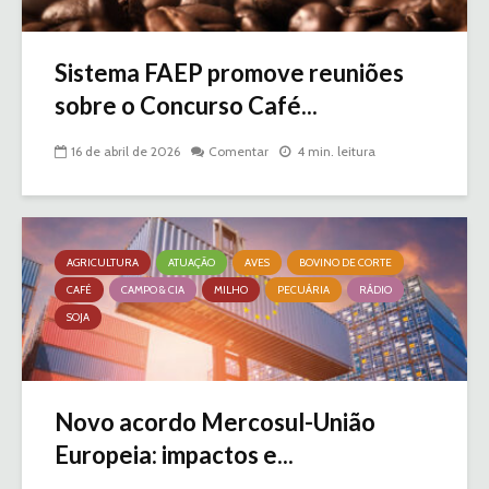
Sistema FAEP promove reuniões
sobre o Concurso Café...
16 de abril de 2026
Comentar
4 min. leitura
AGRICULTURA
ATUAÇÃO
AVES
BOVINO DE CORTE
CAFÉ
CAMPO & CIA
MILHO
PECUÁRIA
RÁDIO
SOJA
Novo acordo Mercosul-União
Europeia: impactos e...