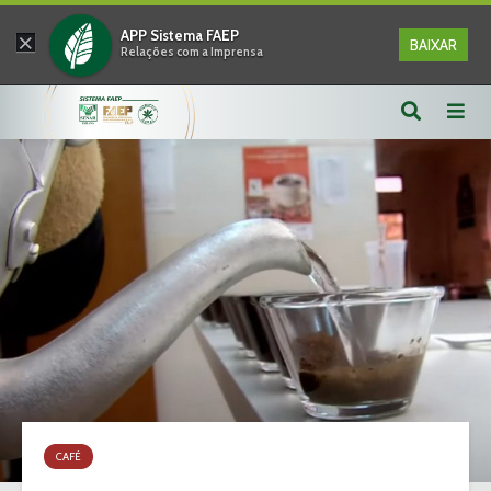
×
APP Sistema FAEP
BAIXAR
Relações com a Imprensa
CAFÉ