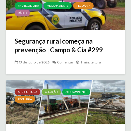
FRUTICULTURA
MEIO AMBIENTE
PECUÁRIA
RÁDIO
Segurança rural começa na
prevenção | Campo & Cia #299
13 de julho de 2026
Comentar
1 min. leitura
AGRICULTURA
ATUAÇÃO
MEIO AMBIENTE
PECUÁRIA