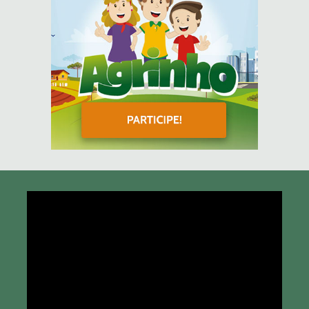
Tocador
de
vídeo