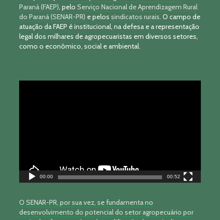
Paraná (FAEP)
, pelo
Serviço Nacional de Aprendizagem Rural
do Paraná (SENAR-PR)
e pelos
sindicatos rurais
. O campo de
atuação da FAEP é institucional, na defesa e a representação
legal dos milhares de agropecuaristas em diversos setores,
como o econômico, social e ambiental.
Tocador
de
vídeo
00:00
00:52
O SENAR-PR, por sua vez, se fundamenta no
desenvolvimento do potencial do setor agropecuário por