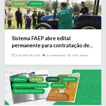
ATUAÇÃO
SERVIÇOS
Sistema FAEP abre edital
permanente para contratação de...
21 de julho de 2026
13 comentários
2 min. leitura
AGRINHO
ATUAÇÃO
CURSOS
IDEATHON
PRÊMIO QUEIJOS DO PARANÁ
SERVIÇOS
TECNOLOGIA E INOVAÇÃO