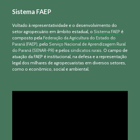
Sistema FAEP
Voltado à representatividade e o desenvolvimento do
setor agropecuário em âmbito estadual, o
Sistema FAEP
é
composto pela
Federação da Agricultura do Estado do
Paraná (FAEP)
, pelo
Serviço Nacional de Aprendizagem Rural
do Paraná (SENAR-PR)
e pelos
sindicatos rurais
. O campo de
atuação da FAEP é institucional, na defesa e a representação
legal dos milhares de agropecuaristas em diversos setores,
como o econômico, social e ambiental.
Tocador
de
vídeo