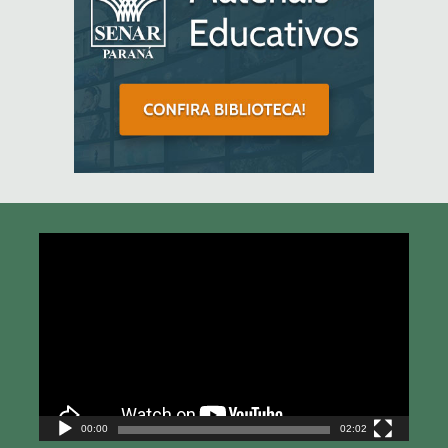
Tocador
de
vídeo
00:00
02:02