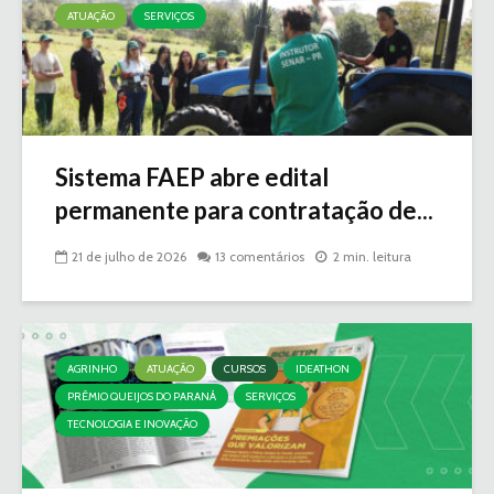
ATUAÇÃO
SERVIÇOS
Sistema FAEP abre edital
permanente para contratação de...
21 de julho de 2026
13 comentários
2 min. leitura
AGRINHO
ATUAÇÃO
CURSOS
IDEATHON
PRÊMIO QUEIJOS DO PARANÁ
SERVIÇOS
TECNOLOGIA E INOVAÇÃO