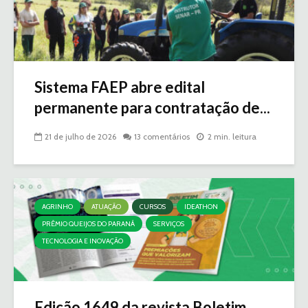
Sistema FAEP abre edital
permanente para contratação de...
21 de julho de 2026
13 comentários
2 min. leitura
AGRINHO
ATUAÇÃO
CURSOS
IDEATHON
PRÊMIO QUEIJOS DO PARANÁ
SERVIÇOS
TECNOLOGIA E INOVAÇÃO
Edição 1649 da revista Boletim