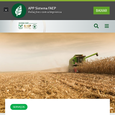
×
APP Sistema FAEP
BAIXAR
Relações com a Imprensa
SERVIÇOS