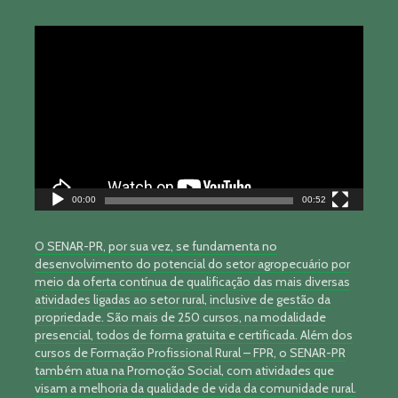
Tocador
de
vídeo
00:00
00:52
O SENAR-PR, por sua vez, se fundamenta no
desenvolvimento do potencial do setor agropecuário por
meio da oferta contínua de qualificação das mais diversas
atividades ligadas ao setor rural, inclusive de gestão da
propriedade. São mais de 250 cursos, na modalidade
presencial, todos de forma gratuita e certificada. Além dos
cursos de Formação Profissional Rural – FPR, o SENAR-PR
também atua na Promoção Social, com atividades que
visam a melhoria da qualidade de vida da comunidade rural.