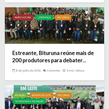
AGRICULTURA
LIDERANÇA
PECUÁRIA
Estreante, Bituruna reúne mais de
200 produtores para debater...
8 de julho de 2026
Comentar
4 min. leitura
ATUAÇÃO
BOVINO DE LEITE
PECUÁRIA
TECNOLOGIA E INOVAÇÃO