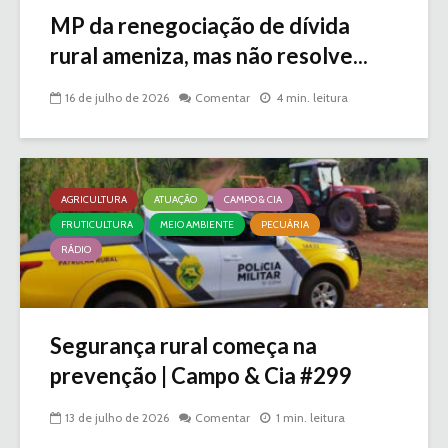
MP da renegociação de dívida
rural ameniza, mas não resolve...
16 de julho de 2026
Comentar
4 min. leitura
AGRICULTURA
ATUAÇÃO
CAMPO & CIA
FRUTICULTURA
MEIO AMBIENTE
PECUÁRIA
RÁDIO
Segurança rural começa na
prevenção | Campo & Cia #299
13 de julho de 2026
Comentar
1 min. leitura