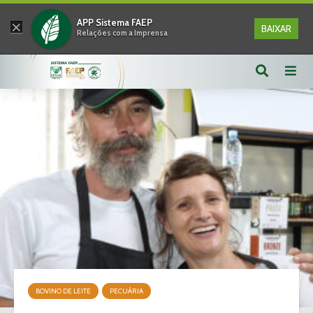
×
APP Sistema FAEP
BAIXAR
Relações com a Imprensa
BOVINO DE LEITE
PECUÁRIA