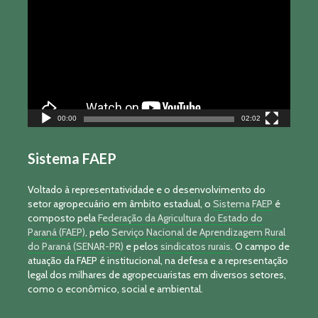
vídeo
00:00
02:02
Sistema FAEP
Voltado à representatividade e o desenvolvimento do
setor agropecuário em âmbito estadual, o
Sistema FAEP
é
composto pela
Federação da Agricultura do Estado do
Paraná (FAEP)
, pelo
Serviço Nacional de Aprendizagem Rural
do Paraná (SENAR-PR)
e pelos
sindicatos rurais
. O campo de
atuação da FAEP é institucional, na defesa e a representação
legal dos milhares de agropecuaristas em diversos setores,
como o econômico, social e ambiental.