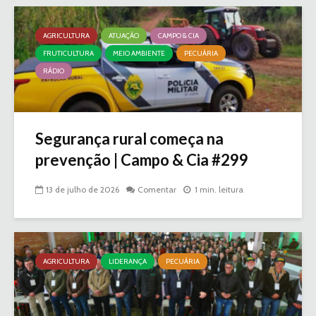
AGRICULTURA
ATUAÇÃO
CAMPO & CIA
FRUTICULTURA
MEIO AMBIENTE
PECUÁRIA
RÁDIO
Segurança rural começa na
prevenção | Campo & Cia #299
13 de julho de 2026
Comentar
1 min. leitura
AGRICULTURA
LIDERANÇA
PECUÁRIA