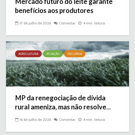
Mercado futuro do leite garante
benefícios aos produtores
17 de julho de 2026
Comentar
4 min. leitura
AGRICULTURA
ATUAÇÃO
PECUÁRIA
MP da renegociação de dívida
rural ameniza, mas não resolve...
16 de julho de 2026
Comentar
4 min. leitura