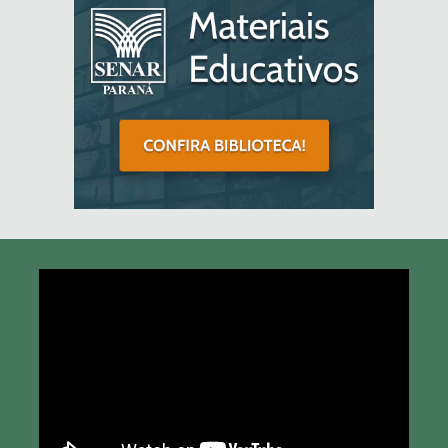
Tocador
de
vídeo