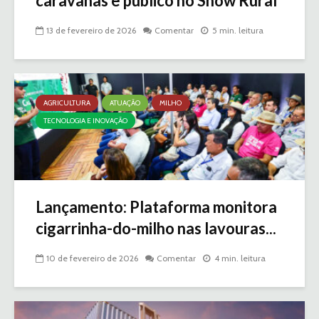
caravanas e público no Show Rural
13 de fevereiro de 2026
Comentar
5 min. leitura
AGRICULTURA
ATUAÇÃO
MILHO
TECNOLOGIA E INOVAÇÃO
Lançamento: Plataforma monitora
cigarrinha-do-milho nas lavouras...
10 de fevereiro de 2026
Comentar
4 min. leitura