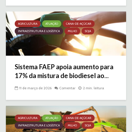
AGRICULTURA
ATUAÇÃO
CANA-DE-AÇÚCAR
INFRAESTRUTURA E LOGÍSTICA
MILHO
SOJA
Sistema FAEP apoia aumento para
17% da mistura de biodiesel ao...
11 de março de 2026
Comentar
2 min. leitura
AGRICULTURA
ATUAÇÃO
CANA-DE-AÇÚCAR
INFRAESTRUTURA E LOGÍSTICA
MILHO
SOJA