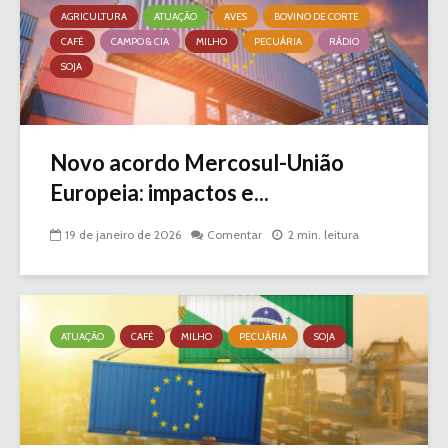
AGRICULTURA
ATUAÇÃO
AVES
BOVINO DE CORTE
CAFÉ
CAMPO & CIA
MILHO
PECUÁRIA
RÁDIO
SOJA
Novo acordo Mercosul-União
Europeia: impactos e...
19 de janeiro de 2026
Comentar
2 min. leitura
ATUAÇÃO
CAFÉ
MILHO
PECUÁRIA
SOJA