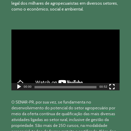
legal dos milhares de agropecuaristas em diversos setores,
como o econômico, social e ambiental.
Tocador
de
vídeo
00:00
00:52
O SENAR-PR, por sua vez, se fundamenta no
desenvolvimento do potencial do setor agropecuário por
meio da oferta contínua de qualificação das mais diversas
atividades ligadas ao setor rural, inclusive de gestão da
propriedade. São mais de 250 cursos, na modalidade