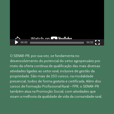
de
vídeo
00:00
00:52
O SENAR-PR, por sua vez, se fundamenta no
desenvolvimento do potencial do setor agropecuário por
meio da oferta contínua de qualificação das mais diversas
atividades ligadas ao setor rural, inclusive de gestão da
propriedade. São mais de 250 cursos, na modalidade
presencial, todos de forma gratuita e certificada. Além dos
cursos de Formação Profissional Rural – FPR, o SENAR-PR
também atua na Promoção Social, com atividades que
visam a melhoria da qualidade de vida da comunidade rural.