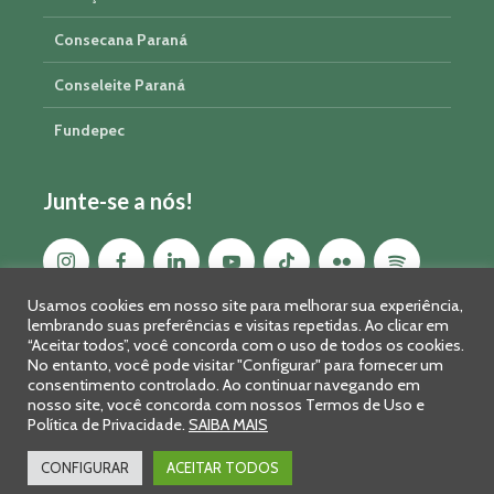
Consecana Paraná
Conseleite Paraná
Fundepec
Junte-se a nós!
Usamos cookies em nosso site para melhorar sua experiência,
lembrando suas preferências e visitas repetidas. Ao clicar em
“Aceitar todos”, você concorda com o uso de todos os cookies.
No entanto, você pode visitar "Configurar" para fornecer um
consentimento controlado. Ao continuar navegando em
nosso site, você concorda com nossos Termos de Uso e
Política de Privacidade.
SAIBA MAIS
Sistema FAEP/SENAR-PR © 2026 · R. Marechal Deodoro, 450, 14º
andar - Curitiba - PR - CEP: 80010-010 - Fone: 41 2169-7988/2106-
CONFIGURAR
ACEITAR TODOS
0401 - Fax: 41 3323-2124