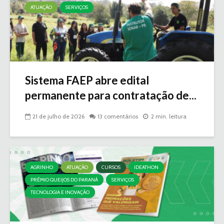
ATUAÇÃO
SERVIÇOS
Sistema FAEP abre edital
permanente para contratação de...
21 de julho de 2026
13 comentários
2 min. leitura
AGRINHO
ATUAÇÃO
CURSOS
IDEATHON
PRÊMIO QUEIJOS DO PARANÁ
SERVIÇOS
TECNOLOGIA E INOVAÇÃO