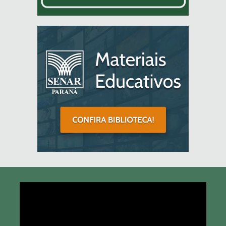
Tocador
de
vídeo