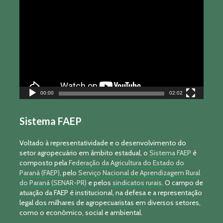
Tocador
de
vídeo
00:00
02:02
Sistema FAEP
Voltado à representatividade e o desenvolvimento do
setor agropecuário em âmbito estadual, o
Sistema FAEP
é
composto pela
Federação da Agricultura do Estado do
Paraná (FAEP)
, pelo
Serviço Nacional de Aprendizagem Rural
do Paraná (SENAR-PR)
e pelos
sindicatos rurais
. O campo de
atuação da FAEP é institucional, na defesa e a representação
legal dos milhares de agropecuaristas em diversos setores,
como o econômico, social e ambiental.