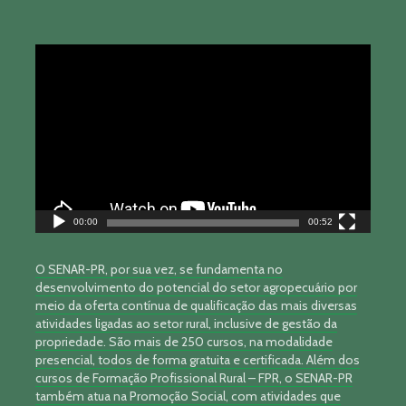
Tocador
de
vídeo
00:00
00:52
O SENAR-PR, por sua vez, se fundamenta no
desenvolvimento do potencial do setor agropecuário por
meio da oferta contínua de qualificação das mais diversas
atividades ligadas ao setor rural, inclusive de gestão da
propriedade. São mais de 250 cursos, na modalidade
presencial, todos de forma gratuita e certificada. Além dos
cursos de Formação Profissional Rural – FPR, o SENAR-PR
também atua na Promoção Social, com atividades que