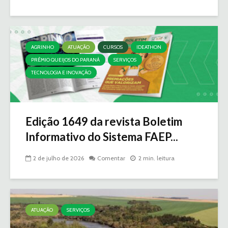
AGRINHO
ATUAÇÃO
CURSOS
IDEATHON
PRÊMIO QUEIJOS DO PARANÁ
SERVIÇOS
TECNOLOGIA E INOVAÇÃO
Edição 1649 da revista Boletim
Informativo do Sistema FAEP...
2 de julho de 2026
Comentar
2 min. leitura
ATUAÇÃO
SERVIÇOS