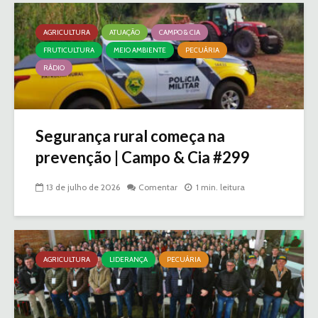
AGRICULTURA
ATUAÇÃO
CAMPO & CIA
FRUTICULTURA
MEIO AMBIENTE
PECUÁRIA
RÁDIO
Segurança rural começa na
prevenção | Campo & Cia #299
13 de julho de 2026
Comentar
1 min. leitura
AGRICULTURA
LIDERANÇA
PECUÁRIA