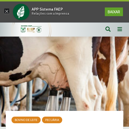
×
APP Sistema FAEP
BAIXAR
Relações com a Imprensa
BOVINO DE LEITE
PECUÁRIA