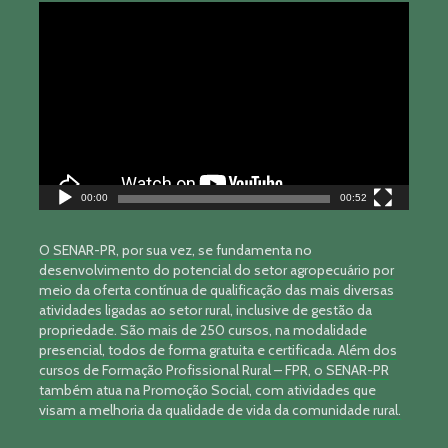
Tocador
de
vídeo
00:00
00:52
O SENAR-PR, por sua vez, se fundamenta no
desenvolvimento do potencial do setor agropecuário por
meio da oferta contínua de qualificação das mais diversas
atividades ligadas ao setor rural, inclusive de gestão da
propriedade. São mais de 250 cursos, na modalidade
presencial, todos de forma gratuita e certificada. Além dos
cursos de Formação Profissional Rural – FPR, o SENAR-PR
também atua na Promoção Social, com atividades que
visam a melhoria da qualidade de vida da comunidade rural.