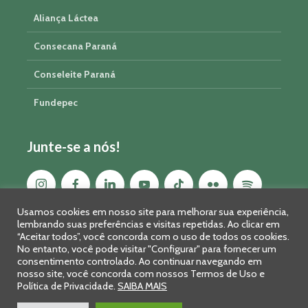
Aliança Láctea
Consecana Paraná
Conseleite Paraná
Fundepec
Junte-se a nós!
Usamos cookies em nosso site para melhorar sua experiência,
lembrando suas preferências e visitas repetidas. Ao clicar em
“Aceitar todos”, você concorda com o uso de todos os cookies.
No entanto, você pode visitar "Configurar" para fornecer um
consentimento controlado. Ao continuar navegando em
nosso site, você concorda com nossos Termos de Uso e
Política de Privacidade.
SAIBA MAIS
Sistema FAEP/SENAR-PR © 2026 · R. Marechal Deodoro, 450, 14º
andar - Curitiba - PR - CEP: 80010-010 - Fone: 41 2169-7988/2106-