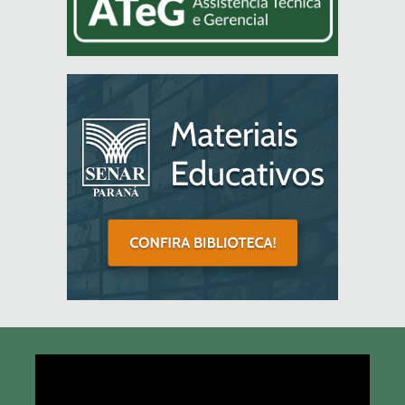
Tocador
de
vídeo