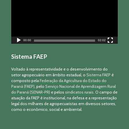
00:00
02:02
Sistema FAEP
Voltado à representatividade e o desenvolvimento do
setor agropecuário em âmbito estadual, o
Sistema FAEP
é
composto pela
Federação da Agricultura do Estado do
Paraná (FAEP)
, pelo
Serviço Nacional de Aprendizagem Rural
do Paraná (SENAR-PR)
e pelos
sindicatos rurais
. O campo de
atuação da FAEP é institucional, na defesa e a representação
legal dos milhares de agropecuaristas em diversos setores,
como o econômico, social e ambiental.