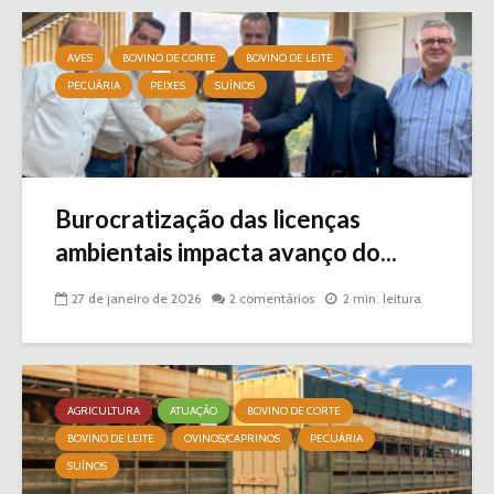
AVES
BOVINO DE CORTE
BOVINO DE LEITE
PECUÁRIA
PEIXES
SUÍNOS
Burocratização das licenças
ambientais impacta avanço do...
27 de janeiro de 2026
2 comentários
2 min. leitura
AGRICULTURA
ATUAÇÃO
BOVINO DE CORTE
BOVINO DE LEITE
OVINOS/CAPRINOS
PECUÁRIA
SUÍNOS