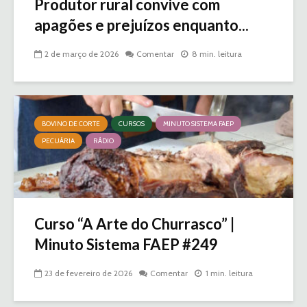
Produtor rural convive com
apagões e prejuízos enquanto...
2 de março de 2026
Comentar
8 min. leitura
BOVINO DE CORTE
CURSOS
MINUTO SISTEMA FAEP
PECUÁRIA
RÁDIO
Curso “A Arte do Churrasco” |
Minuto Sistema FAEP #249
23 de fevereiro de 2026
Comentar
1 min. leitura