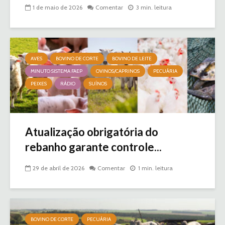
1 de maio de 2026
Comentar
3 min. leitura
AVES
BOVINO DE CORTE
BOVINO DE LEITE
MINUTO SISTEMA FAEP
OVINOS/CAPRINOS
PECUÁRIA
PEIXES
RÁDIO
SUÍNOS
Atualização obrigatória do
rebanho garante controle...
29 de abril de 2026
Comentar
1 min. leitura
BOVINO DE CORTE
PECUÁRIA