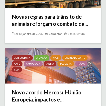
Novas regras para trânsito de
animais reforçam o combate da...
21 de janeiro de 2026
Comentar
3 min. leitura
AGRICULTURA
ATUAÇÃO
AVES
BOVINO DE CORTE
CAFÉ
CAMPO & CIA
MILHO
PECUÁRIA
RÁDIO
SOJA
Novo acordo Mercosul-União
Europeia: impactos e...