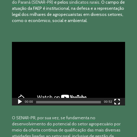
do Paraná (SENAR-PR)
e pelos
sindicatos rurais
. O campo de
atuação da FAEP é institucional, na defesa e a representação
legal dos milhares de agropecuaristas em diversos setores,
como o econômico, social e ambiental.
Tocador
de
vídeo
00:00
00:52
O SENAR-PR, por sua vez, se fundamenta no
desenvolvimento do potencial do setor agropecuário por
meio da oferta contínua de qualificação das mais diversas
atividades ligadas ao setor rural, inclusive de gestão da