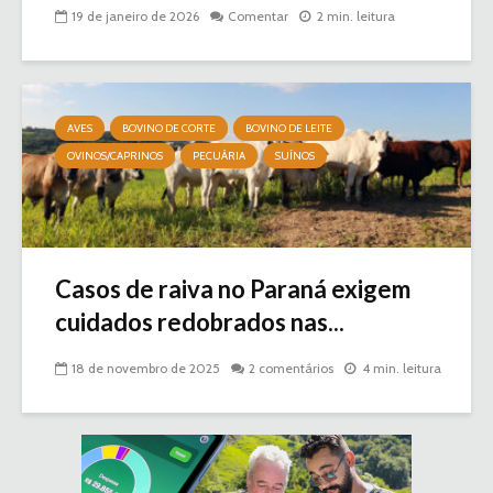
19 de janeiro de 2026
Comentar
2 min. leitura
AVES
BOVINO DE CORTE
BOVINO DE LEITE
OVINOS/CAPRINOS
PECUÁRIA
SUÍNOS
Casos de raiva no Paraná exigem
cuidados redobrados nas...
18 de novembro de 2025
2 comentários
4 min. leitura