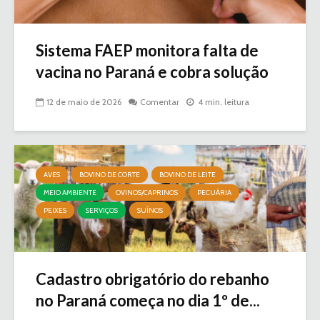
Sistema FAEP monitora falta de
vacina no Paraná e cobra solução
12 de maio de 2026
Comentar
4 min. leitura
AVES
BOVINO DE CORTE
BOVINO DE LEITE
MEIO AMBIENTE
OVINOS/CAPRINOS
PECUÁRIA
PEIXES
SERVIÇOS
SUÍNOS
Cadastro obrigatório do rebanho
no Paraná começa no dia 1º de...