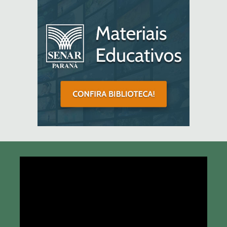
Tocador
de
vídeo