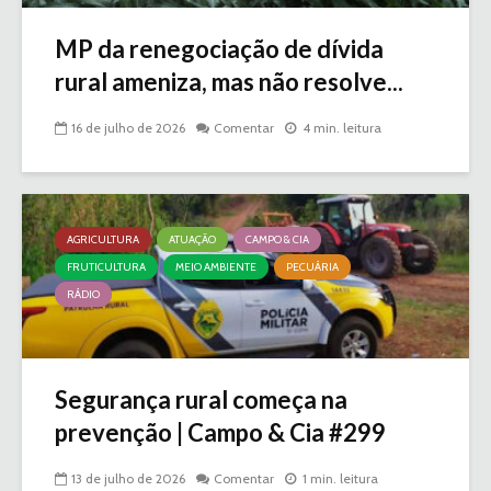
MP da renegociação de dívida
rural ameniza, mas não resolve...
16 de julho de 2026
Comentar
4 min. leitura
AGRICULTURA
ATUAÇÃO
CAMPO & CIA
FRUTICULTURA
MEIO AMBIENTE
PECUÁRIA
RÁDIO
Segurança rural começa na
prevenção | Campo & Cia #299
13 de julho de 2026
Comentar
1 min. leitura