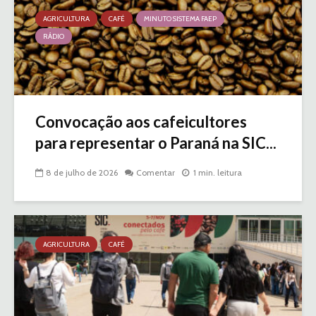
AGRICULTURA
CAFÉ
MINUTO SISTEMA FAEP
RÁDIO
Convocação aos cafeicultores
para representar o Paraná na SIC...
8 de julho de 2026
Comentar
1 min. leitura
AGRICULTURA
CAFÉ