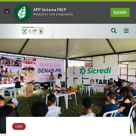
×
APP Sistema FAEP
BAIXAR
Relações com a Imprensa
CAFÉ