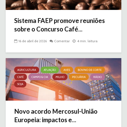
Sistema FAEP promove reuniões
sobre o Concurso Café...
16 de abril de 2026
Comentar
4 min. leitura
AGRICULTURA
ATUAÇÃO
AVES
BOVINO DE CORTE
CAFÉ
CAMPO & CIA
MILHO
PECUÁRIA
RÁDIO
SOJA
Novo acordo Mercosul-União
Europeia: impactos e...