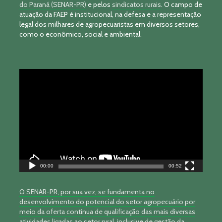
do Paraná (SENAR-PR)
e pelos
sindicatos rurais
. O campo de
atuação da FAEP é institucional, na defesa e a representação
legal dos milhares de agropecuaristas em diversos setores,
como o econômico, social e ambiental.
Tocador
de
vídeo
00:00
00:52
O SENAR-PR, por sua vez, se fundamenta no
desenvolvimento do potencial do setor agropecuário por
meio da oferta contínua de qualificação das mais diversas
atividades ligadas ao setor rural, inclusive de gestão da