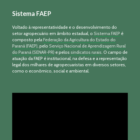
Sistema FAEP
Voltado à representatividade e o desenvolvimento do
setor agropecuário em âmbito estadual, o
Sistema FAEP
é
composto pela
Federação da Agricultura do Estado do
Paraná (FAEP)
, pelo
Serviço Nacional de Aprendizagem Rural
do Paraná (SENAR-PR)
e pelos
sindicatos rurais
. O campo de
atuação da FAEP é institucional, na defesa e a representação
legal dos milhares de agropecuaristas em diversos setores,
como o econômico, social e ambiental.
Tocador
de
vídeo