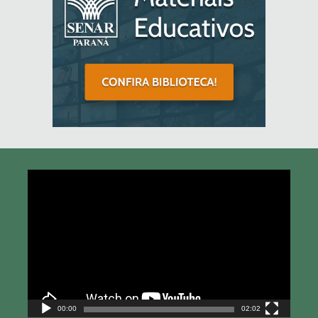
Tocador
de
vídeo
00:00
02:02