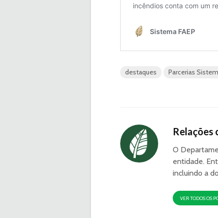
destaques
Parcerias Siste
Relações 
O Departamen
entidade. Ent
incluindo a d
VER TODOS OS P