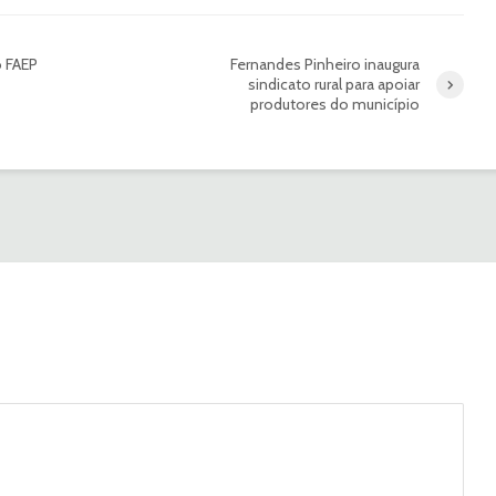
o FAEP
Fernandes Pinheiro inaugura
sindicato rural para apoiar
produtores do município