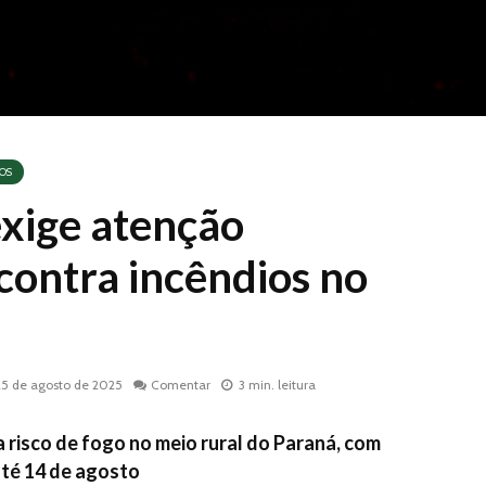
OS
xige atenção
contra incêndios no
25 de agosto de 2025
Comentar
3 min. leitura
risco de fogo no meio rural do Paraná, com
até 14 de agosto