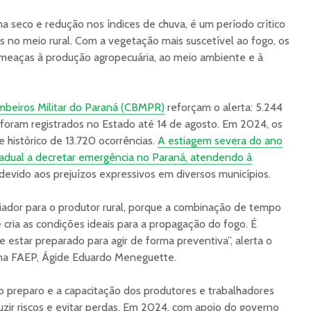
 seco e redução nos índices de chuva, é um período crítico
os no meio rural. Com a vegetação mais suscetível ao fogo, os
meaças à produção agropecuária, ao meio ambiente e à
beiros Militar do Paraná (CBMPR)
reforçam o alerta: 5.244
s foram registrados no Estado até 14 de agosto. Em 2024, os
e histórico de 13.720 ocorrências.
A estiagem severa do ano
adual a decretar emergência no Paraná, atendendo à
devido aos prejuízos expressivos em diversos municípios.
iador para o produtor rural, porque a combinação de tempo
 cria as condições ideais para a propagação do fogo. É
e estar preparado para agir de forma preventiva”, alerta o
ema FAEP, Ágide Eduardo Meneguette.
 o preparo e a capacitação dos produtores e trabalhadores
duzir riscos e evitar perdas. Em 2024, com apoio do governo