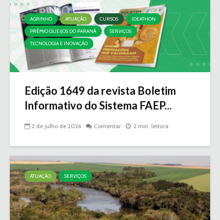
AGRINHO
ATUAÇÃO
CURSOS
IDEATHON
PRÊMIO QUEIJOS DO PARANÁ
SERVIÇOS
TECNOLOGIA E INOVAÇÃO
Edição 1649 da revista Boletim
Informativo do Sistema FAEP...
2 de julho de 2026
Comentar
2 min. leitura
ATUAÇÃO
SERVIÇOS