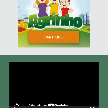
Tocador
de
vídeo