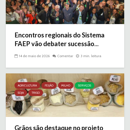
Encontros regionais do Sistema
FAEP vão debater sucessão...
14 de maio de 2026
Comentar
3 min. leitura
AGRICULTURA
FEIJÃO
MILHO
SERVIÇOS
SOJA
TRIGO
Grãos são destaque no projeto