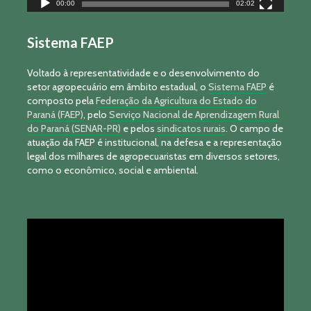
00:00
02:02
Sistema FAEP
Voltado à representatividade e o desenvolvimento do
setor agropecuário em âmbito estadual, o
Sistema FAEP
é
composto pela
Federação da Agricultura do Estado do
Paraná (FAEP)
, pelo
Serviço Nacional de Aprendizagem Rural
do Paraná (SENAR-PR)
e pelos
sindicatos rurais
. O campo de
atuação da FAEP é institucional, na defesa e a representação
legal dos milhares de agropecuaristas em diversos setores,
como o econômico, social e ambiental.
Tocador
de
vídeo