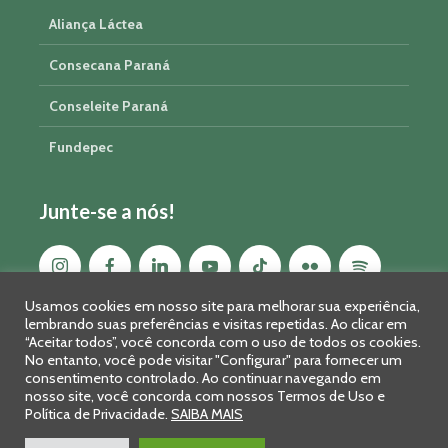
Aliança Láctea
Consecana Paraná
Conseleite Paraná
Fundepec
Junte-se a nós!
Usamos cookies em nosso site para melhorar sua experiência,
lembrando suas preferências e visitas repetidas. Ao clicar em
“Aceitar todos”, você concorda com o uso de todos os cookies.
No entanto, você pode visitar "Configurar" para fornecer um
consentimento controlado. Ao continuar navegando em
nosso site, você concorda com nossos Termos de Uso e
Política de Privacidade.
SAIBA MAIS
Sistema FAEP/SENAR-PR © 2026 · R. Marechal Deodoro, 450, 14º
andar - Curitiba - PR - CEP: 80010-010 - Fone: 41 2169-7988/2106-