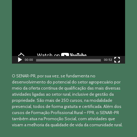
Tocador
de
vídeo
00:00
00:52
O SENAR-PR, por sua vez, se fundamenta no
desenvolvimento do potencial do setor agropecuário por
meio da oferta contínua de qualificação das mais diversas
atividades ligadas ao setor rural, inclusive de gestão da
propriedade. São mais de 250 cursos, na modalidade
presencial, todos de forma gratuita e certificada. Além dos
cursos de Formação Profissional Rural – FPR, o SENAR-PR
também atua na Promoção Social, com atividades que
visam a melhoria da qualidade de vida da comunidade rural.