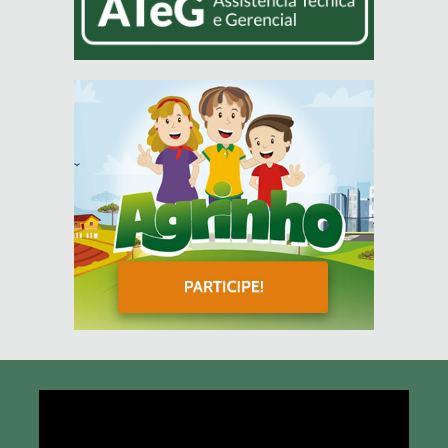
Tocador
de
vídeo