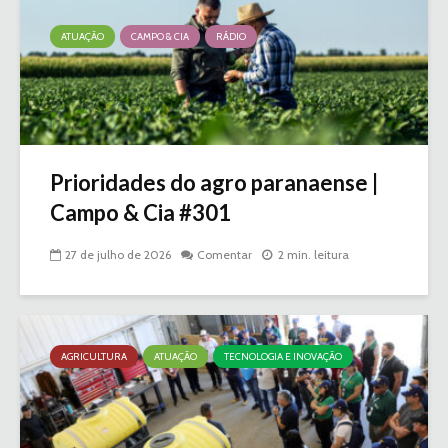
ATUAÇÃO
CAMPO & CIA
RÁDIO
Prioridades do agro paranaense |
Campo & Cia #301
27 de julho de 2026
Comentar
2 min. leitura
AGRICULTURA
ATUAÇÃO
TECNOLOGIA E INOVAÇÃO