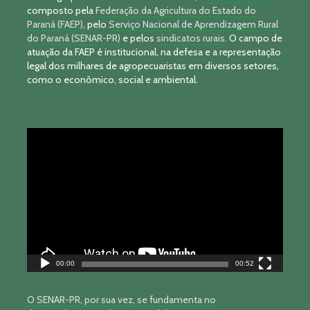
composto pela
Federação da Agricultura do Estado do
Paraná (FAEP)
, pelo
Serviço Nacional de Aprendizagem Rural
do Paraná (SENAR-PR)
e pelos
sindicatos rurais
. O campo de
atuação da FAEP é institucional, na defesa e a representação
legal dos milhares de agropecuaristas em diversos setores,
como o econômico, social e ambiental.
Tocador
de
vídeo
00:00
00:52
O SENAR-PR, por sua vez, se fundamenta no