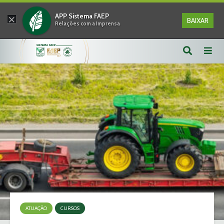
×
APP Sistema FAEP
BAIXAR
Relações com a Imprensa
ATUAÇÃO
CURSOS