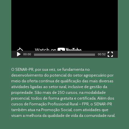
Tocador
de
vídeo
00:00
00:52
O SENAR-PR, por sua vez, se fundamenta no
desenvolvimento do potencial do setor agropecuário por
meio da oferta contínua de qualificação das mais diversas
atividades ligadas ao setor rural, inclusive de gestão da
propriedade. São mais de 250 cursos, na modalidade
presencial, todos de forma gratuita e certificada. Além dos
cursos de Formação Profissional Rural – FPR, o SENAR-PR
também atua na Promoção Social, com atividades que
visam a melhoria da qualidade de vida da comunidade rural.