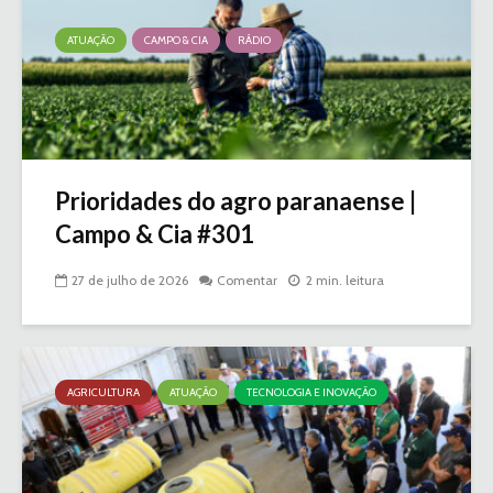
ATUAÇÃO
CAMPO & CIA
RÁDIO
Prioridades do agro paranaense |
Campo & Cia #301
27 de julho de 2026
Comentar
2 min. leitura
AGRICULTURA
ATUAÇÃO
TECNOLOGIA E INOVAÇÃO