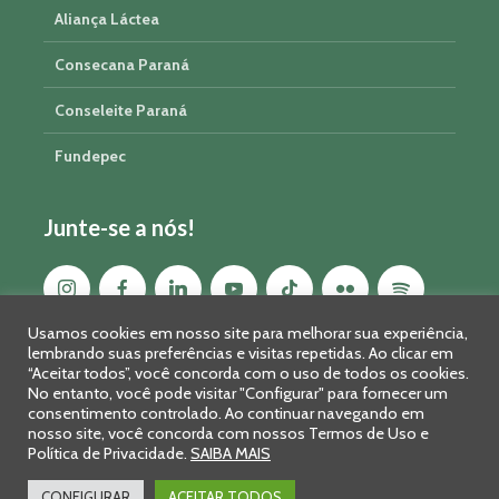
Aliança Láctea
Consecana Paraná
Conseleite Paraná
Fundepec
Junte-se a nós!
Usamos cookies em nosso site para melhorar sua experiência,
lembrando suas preferências e visitas repetidas. Ao clicar em
“Aceitar todos”, você concorda com o uso de todos os cookies.
No entanto, você pode visitar "Configurar" para fornecer um
consentimento controlado. Ao continuar navegando em
nosso site, você concorda com nossos Termos de Uso e
Política de Privacidade.
SAIBA MAIS
Sistema FAEP/SENAR-PR © 2026 · R. Marechal Deodoro, 450, 14º
andar - Curitiba - PR - CEP: 80010-010 - Fone: 41 2169-7988/2106-
CONFIGURAR
ACEITAR TODOS
0401 - Fax: 41 3323-2124