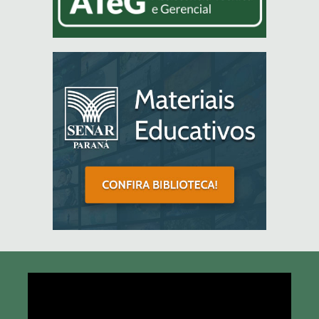
Tocador
de
vídeo