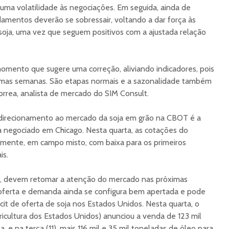
ma volatilidade às negociações. Em seguida, ainda de
damentos deverão se sobressair, voltando a dar força às
soja, uma vez que seguem positivos com a ajustada relação
ento que sugere uma correção, aliviando indicadores, pois
timas semanas. São etapas normais e a sazonalidade também
 Correa, analista de mercado do SIM Consult.
direcionamento ao mercado da soja em grão na CBOT é a
ja negociado em Chicago. Nesta quarta, as cotações do
amente, em campo misto, com baixa para os primeiros
is.
, devem retomar a atenção do mercado nas próximas
 oferta e demanda ainda se configura bem apertada e pode
cit de oferta de soja nos Estados Unidos. Nesta quarta, o
ultura dos Estados Unidos) anunciou a venda de 123 mil
, e na terça (11), mais 116 mil e 35 mil toneladas de óleo para