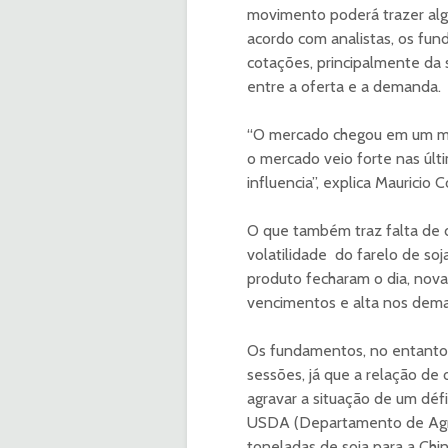
movimento poderá trazer algu
acordo com analistas, os fun
cotações, principalmente da 
entre a oferta e a demanda.
“O mercado chegou em um mom
o mercado veio forte nas úl
influencia”, explica Mauricio
O que também traz falta de 
volatilidade do farelo de so
produto fecharam o dia, nov
vencimentos e alta nos dema
Os fundamentos, no entanto
sessões, já que a relação de
agravar a situação de um défi
USDA (Departamento de Agric
toneladas de soja para a China