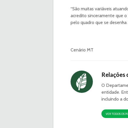
“São muitas variáveis atuan
acredito sinceramente que o
pelo quadro que se desenha a
Cenário MT
Relações 
O Departamen
entidade. Ent
incluindo a d
VER TODOS OS P