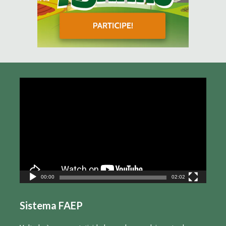
Tocador
de
vídeo
00:00
02:02
Sistema FAEP