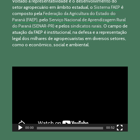
Voltado à representatividade e o desenvolvimento do
setor agropecuário em âmbito estadual, o
Sistema FAEP
é
composto pela
Federação da Agricultura do Estado do
Paraná (FAEP)
, pelo
Serviço Nacional de Aprendizagem Rural
do Paraná (SENAR-PR)
e pelos
sindicatos rurais
. O campo de
atuação da FAEP é institucional, na defesa e a representação
legal dos milhares de agropecuaristas em diversos setores,
como o econômico, social e ambiental.
Tocador
de
vídeo
00:00
00:52