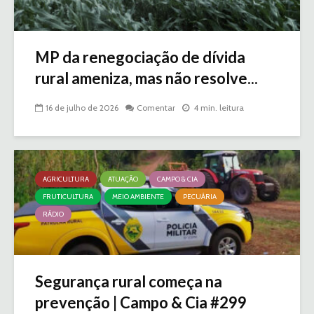
MP da renegociação de dívida
rural ameniza, mas não resolve...
16 de julho de 2026
Comentar
4 min. leitura
AGRICULTURA
ATUAÇÃO
CAMPO & CIA
FRUTICULTURA
MEIO AMBIENTE
PECUÁRIA
RÁDIO
Segurança rural começa na
prevenção | Campo & Cia #299