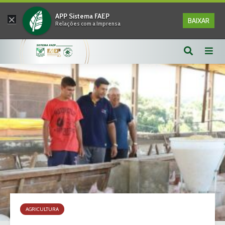
×
APP Sistema FAEP
BAIXAR
Relações com a Imprensa
AGRICULTURA