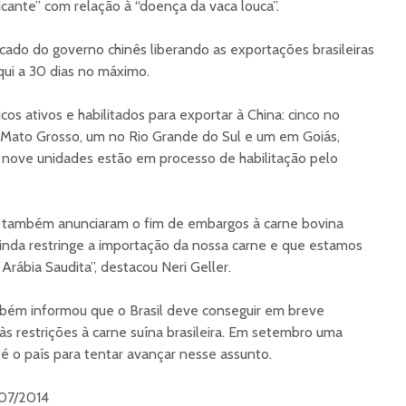
ificante” com relação à “doença da vaca louca”.
ado do governo chinês liberando as exportações brasileiras
qui a 30 dias no máximo.
ficos ativos e habilitados para exportar à China: cinco no
Mato Grosso, um no Rio Grande do Sul e um em Goiás,
 nove unidades estão em processo de habilitação pelo
rã também anunciaram o fim de embargos à carne bovina
 ainda restringe a importação da nossa carne e que estamos
Arábia Saudita”, destacou Neri Geller.
mbém informou que o Brasil deve conseguir em breve
às restrições à carne suína brasileira. Em setembro uma
até o país para tentar avançar nesse assunto.
/07/2014