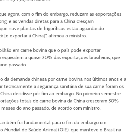
que agora, com o fim do embargo, reduzam as exportações
ng, e as vendas diretas para a China cresçam
que nove plantas de frigoríficos estão aguardando
r [e exportar à China]”, afirmou o ministro.
bilhão em carne bovina que o país pode exportar
 equivalem a quase 20% das exportações brasileiras, que
ano passado.
to da demanda chinesa por carne bovina nos últimos anos e a
ar tecnicamente a segurança sanitária de sua carne foram os
a China decidisse pôr fim ao embargo. No primeiro semestre
portações totais de carne bovina da China cresceram 30%
s meses do ano passado, de acordo com ministro.
 também foi fundamental para o fim do embargo um
 Mundial de Saúde Animal (OIE), que manteve o Brasil na