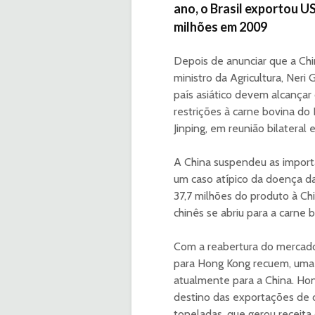
ano, o Brasil exportou U
milhões em 2009
Depois de anunciar que a Chi
ministro da Agricultura, Ner
país asiático devem alcançar
restrições à carne bovina do 
Jinping, em reunião bilateral e
A China suspendeu as importa
um caso atípico da doença da
37,7 milhões do produto à C
chinês se abriu para a carne b
Com a reabertura do mercado
para Hong Kong recuem, uma 
atualmente para a China. Hon
destino das exportações de c
toneladas, que gerou receita