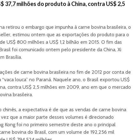
S$ 37,7 milhões do produto à China, contra US$ 2,5
na retirou o embargo que impunha à carne bovina brasileira, o
i Geller, estimou ontem que as exportações do produto para o
 de US$ 800 milhões a US$ 1,2 bilhão em 2015. O fim das
Brasil foi comunicado ontem pelo presidente da China, Xi
m Brasília.
ções de carne bovina brasileira no fim de 2012 por conta de
 “vaca louca” no Paraná. Naquele ano, o Brasil exportou US$
hina, contra US$ 2,5 milhões em 2009, ano em que o mercado
ovina brasileira.
 chinês, a expectativa é de que as vendas de carne bovina
vez que a maior parte desses volumes é direcionado
g Kong foi no primeiro semestre deste ano o principal
arne bovina do Brasil, com um volume de 192,256 mil
 de US$ 794,524 milhões.