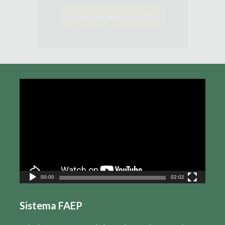
Tocador
de
vídeo
00:00
02:02
Sistema FAEP