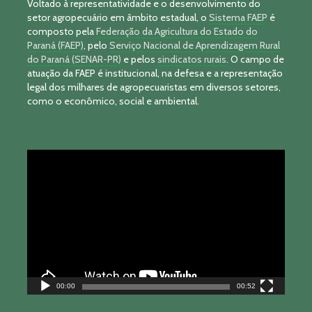
Voltado à representatividade e o desenvolvimento do
setor agropecuário em âmbito estadual, o
Sistema FAEP
é
composto pela
Federação da Agricultura do Estado do
Paraná (FAEP)
, pelo
Serviço Nacional de Aprendizagem Rural
do Paraná (SENAR-PR)
e pelos
sindicatos rurais
. O campo de
atuação da FAEP é institucional, na defesa e a representação
legal dos milhares de agropecuaristas em diversos setores,
como o econômico, social e ambiental.
Tocador
de
vídeo
00:00
00:52