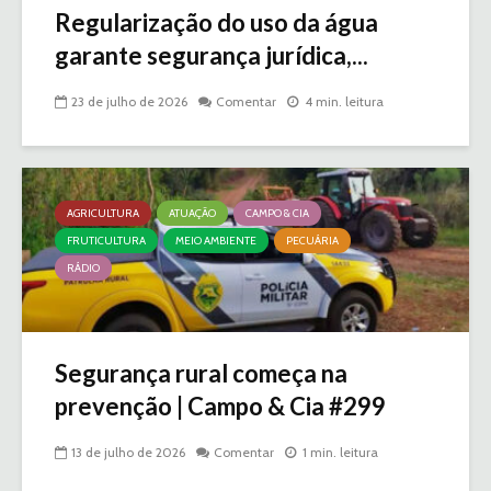
Regularização do uso da água
garante segurança jurídica,...
23 de julho de 2026
Comentar
4 min. leitura
AGRICULTURA
ATUAÇÃO
CAMPO & CIA
FRUTICULTURA
MEIO AMBIENTE
PECUÁRIA
RÁDIO
Segurança rural começa na
prevenção | Campo & Cia #299
13 de julho de 2026
Comentar
1 min. leitura