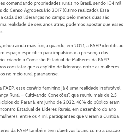
es comandando propriedades rurais no Brasil, sendo 104 mil
s do Censo Agropecuário 2017 (último realizado). Essa
a cada dez lideranças no campo pelo menos duas são
uma realidade de seis anos atrás, podemos apostar que esses
s.
anhou ainda mais força quando, em 2021, a FAEP identificou
m espaço específico para impulsionar a presença das
rio, criando a Comissão Estadual de Mulheres da FAEP
s constatar que o espírito de liderança entre as mulheres
os no meio rural paranaense.
FAEP, esse cenário feminino já é uma realidade irrefutável.
ança Rural – Cultivando Conexões”, que reuniu mais de 2,5
nicípios do Paraná, em junho de 2022, 46% do público eram
ncontro Estadual de Líderes Rurais, em dezembro do ano
lheres, entre os 4 mil participantes que vieram a Curitiba.
eres da FAEP também tem objetivos locais, como a criação