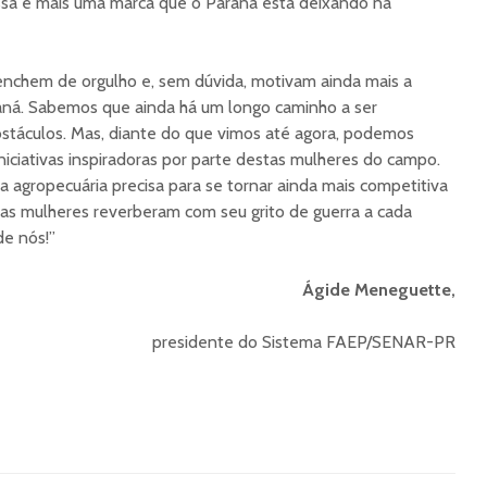
essa é mais uma marca que o Paraná está deixando na
nchem de orgulho e, sem dúvida, motivam ainda mais a
aná. Sabemos que ainda há um longo caminho a ser
bstáculos. Mas, diante do que vimos até agora, podemos
niciativas inspiradoras por parte destas mulheres do campo.
a agropecuária precisa para se tornar ainda mais competitiva
sas mulheres reverberam com seu grito de guerra a cada
de nós!”
Ágide Meneguette,
presidente do Sistema FAEP/SENAR-PR