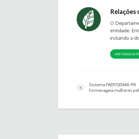
Relações 
O Departamen
entidade. Ent
incluindo a d
VER TODOS OS P
Sistema FAEP/SENAR-PR
homenageia mulheres pel