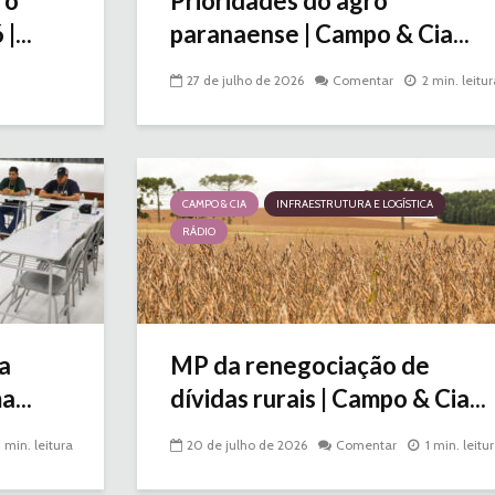
 o
Prioridades do agro
...
paranaense | Campo & Cia...
27 de julho de 2026
Comentar
2 min. leitur
CAMPO & CIA
INFRAESTRUTURA E LOGÍSTICA
RÁDIO
a
MP da renegociação de
a...
dívidas rurais | Campo & Cia...
1 min. leitura
20 de julho de 2026
Comentar
1 min. leitu