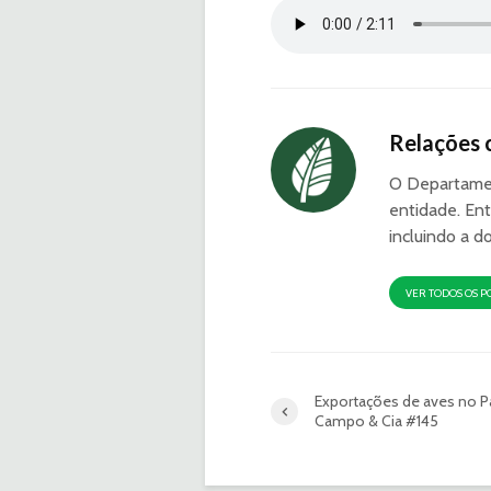
Relações 
O Departamen
entidade. Ent
incluindo a d
VER TODOS OS P
Exportações de aves no Pa
Campo & Cia #145