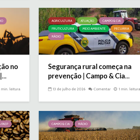
IO
AGRICULTURA
ATUAÇÃO
CAMPO & CIA
FRUTICULTURA
MEIO AMBIENTE
PECUÁRIA
RÁDIO
ição no
Segurança rural começa na
...
prevenção | Campo & Cia...
1 min. leitura
13 de julho de 2026
Comentar
1 min. leitur
 FAEP
CAMPO & CIA
RÁDIO