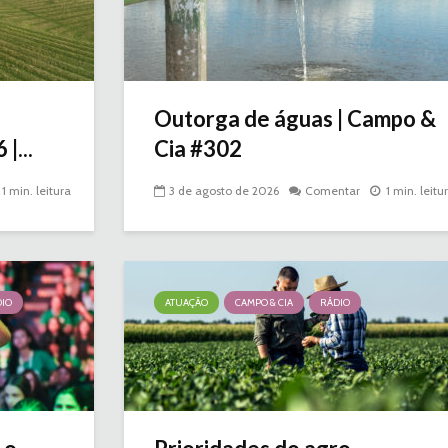
Outorga de águas | Campo &
|...
Cia #302
1 min. leitura
3 de agosto de 2026
Comentar
1 min. leitu
IO
ATUAÇÃO
CAMPO & CIA
RÁDIO