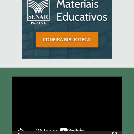
Tocador
de
vídeo