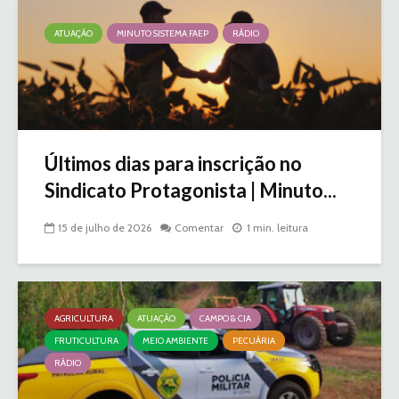
ATUAÇÃO
MINUTO SISTEMA FAEP
RÁDIO
Últimos dias para inscrição no
Sindicato Protagonista | Minuto...
15 de julho de 2026
Comentar
1 min. leitura
AGRICULTURA
ATUAÇÃO
CAMPO & CIA
FRUTICULTURA
MEIO AMBIENTE
PECUÁRIA
RÁDIO