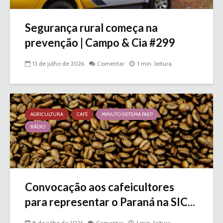
Segurança rural começa na
prevenção | Campo & Cia #299
13 de julho de 2026
Comentar
1 min. leitura
AGRICULTURA
CAFÉ
MINUTO SISTEMA FAEP
RÁDIO
Convocação aos cafeicultores
para representar o Paraná na SIC...
8 de julho de 2026
Comentar
1 min. leitura