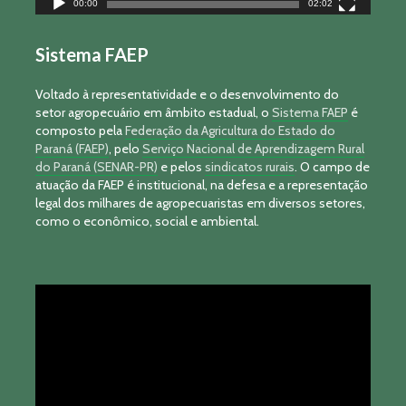
00:00
02:02
Sistema FAEP
Voltado à representatividade e o desenvolvimento do
setor agropecuário em âmbito estadual, o
Sistema FAEP
é
composto pela
Federação da Agricultura do Estado do
Paraná (FAEP)
, pelo
Serviço Nacional de Aprendizagem Rural
do Paraná (SENAR-PR)
e pelos
sindicatos rurais
. O campo de
atuação da FAEP é institucional, na defesa e a representação
legal dos milhares de agropecuaristas em diversos setores,
como o econômico, social e ambiental.
Tocador
de
vídeo