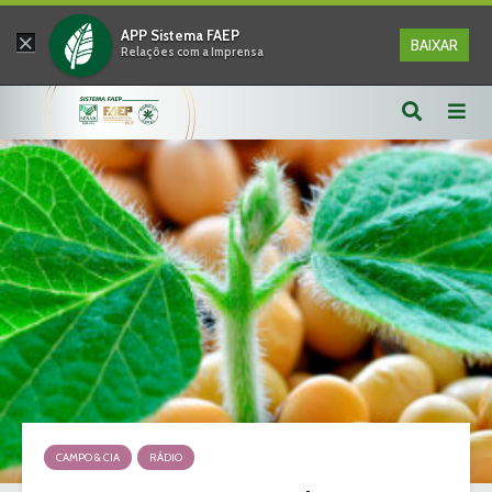
×
APP Sistema FAEP
BAIXAR
Relações com a Imprensa
CAMPO & CIA
RÁDIO