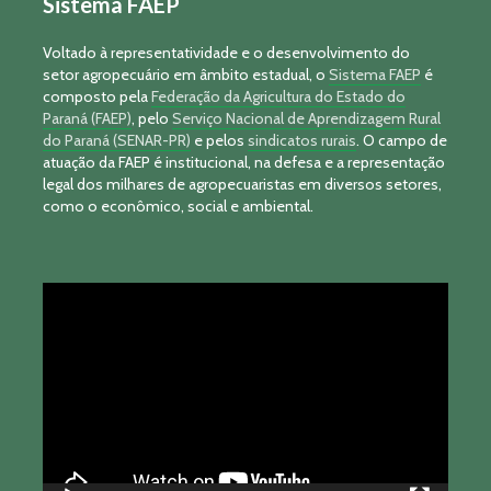
Sistema FAEP
Voltado à representatividade e o desenvolvimento do
setor agropecuário em âmbito estadual, o
Sistema FAEP
é
composto pela
Federação da Agricultura do Estado do
Paraná (FAEP)
, pelo
Serviço Nacional de Aprendizagem Rural
do Paraná (SENAR-PR)
e pelos
sindicatos rurais
. O campo de
atuação da FAEP é institucional, na defesa e a representação
legal dos milhares de agropecuaristas em diversos setores,
como o econômico, social e ambiental.
Tocador
de
vídeo