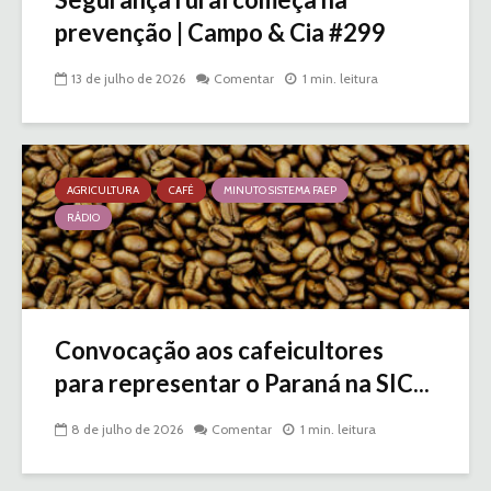
prevenção | Campo & Cia #299
13 de julho de 2026
Comentar
1 min. leitura
AGRICULTURA
CAFÉ
MINUTO SISTEMA FAEP
RÁDIO
Convocação aos cafeicultores
para representar o Paraná na SIC...
8 de julho de 2026
Comentar
1 min. leitura