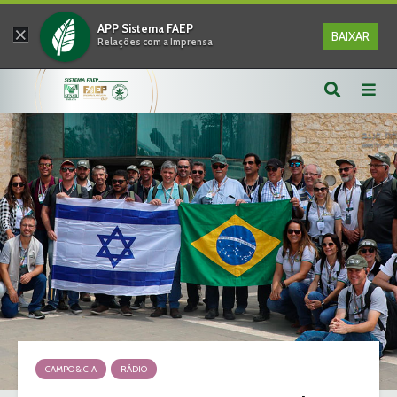
×
APP Sistema FAEP
BAIXAR
Relações com a Imprensa
CAMPO & CIA
RÁDIO