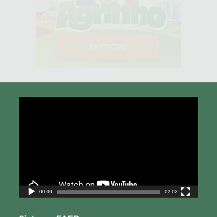
Tocador
de
vídeo
00:00
02:02