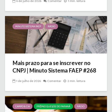
6 de julho de 2026
Comentar
1 min. leitura
MINUTO SISTEMA FAEP
RÁDIO
Mais prazo para se inscrever no
CNPJ | Minuto Sistema FAEP #268
1 de julho de 2026
Comentar
2 min. leitura
CAMPO & CIA
PRÊMIO QUEIJOS DO PARANÁ
RÁDIO