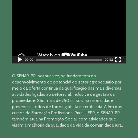
Tocador
de
vídeo
00:00
00:52
O SENAR-PR, por sua vez, se fundamenta no
desenvolvimento do potencial do setor agropecuário por
meio da oferta contínua de qualificação das mais diversas
atividades ligadas ao setor rural, inclusive de gestão da
propriedade. São mais de 250 cursos, na modalidade
presencial, todos de forma gratuita e certificada. Além dos
cursos de Formação Profissional Rural – FPR, o SENAR-PR
também atua na Promoção Social, com atividades que
visam a melhoria da qualidade de vida da comunidade rural.