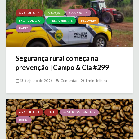
AGRICULTURA
ATUAÇÃO
CAMPO & CIA
FRUTICULTURA
MEIO AMBIENTE
PECUÁRIA
RÁDIO
Segurança rural começa na
prevenção | Campo & Cia #299
13 de julho de 2026
Comentar
1 min. leitura
AGRICULTURA
CAFÉ
MINUTO SISTEMA FAEP
RÁDIO