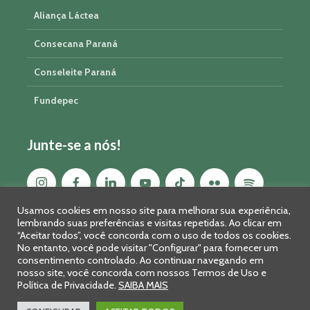
Aliança Láctea
Consecana Paraná
Conseleite Paraná
Fundepec
Junte-se a nós!
Usamos cookies em nosso site para melhorar sua experiência,
lembrando suas preferências e visitas repetidas. Ao clicar em
“Aceitar todos”, você concorda com o uso de todos os cookies.
No entanto, você pode visitar "Configurar" para fornecer um
consentimento controlado. Ao continuar navegando em
nosso site, você concorda com nossos Termos de Uso e
Política de Privacidade.
SAIBA MAIS
Sistema FAEP/SENAR-PR © 2026 · R. Marechal Deodoro, 450, 14º
andar - Curitiba - PR - CEP: 80010-010 - Fone: 41 2169-7988/2106-