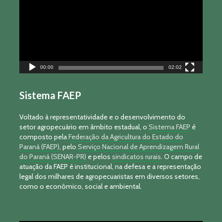
00:00
02:02
Sistema FAEP
Voltado à representatividade e o desenvolvimento do
setor agropecuário em âmbito estadual, o
Sistema FAEP
é
composto pela
Federação da Agricultura do Estado do
Paraná (FAEP)
, pelo
Serviço Nacional de Aprendizagem Rural
do Paraná (SENAR-PR)
e pelos
sindicatos rurais
. O campo de
atuação da FAEP é institucional, na defesa e a representação
legal dos milhares de agropecuaristas em diversos setores,
como o econômico, social e ambiental.