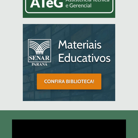
Tocador
de
vídeo