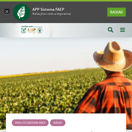
×
APP Sistema FAEP
BAIXAR
Relações com a Imprensa
MINUTO SISTEMA FAEP
RÁDIO