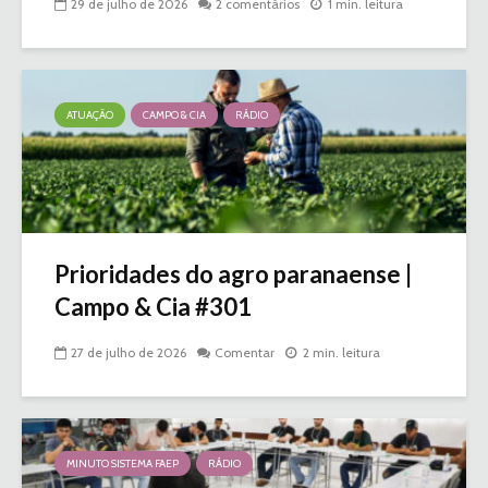
29 de julho de 2026
2 comentários
1 min. leitura
ATUAÇÃO
CAMPO & CIA
RÁDIO
Prioridades do agro paranaense |
Campo & Cia #301
27 de julho de 2026
Comentar
2 min. leitura
MINUTO SISTEMA FAEP
RÁDIO