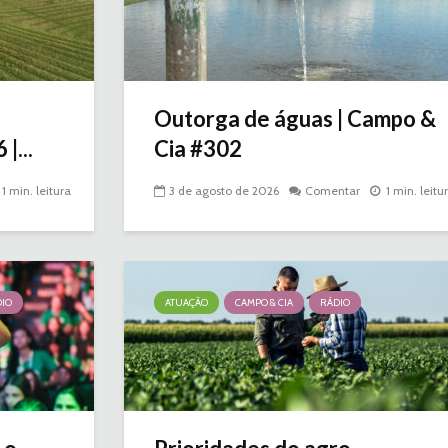
Outorga de águas | Campo &
|...
Cia #302
1 min. leitura
3 de agosto de 2026
Comentar
1 min. leitu
IO
ATUAÇÃO
CAMPO & CIA
RÁDIO