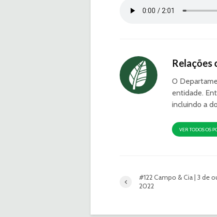
Relações 
O Departamen
entidade. Ent
incluindo a d
VER TODOS OS P
#122 Campo & Cia | 3 de o
2022