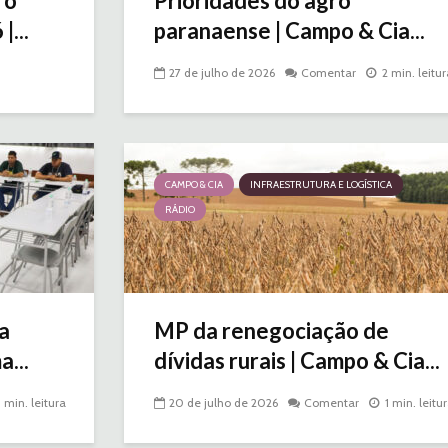
 o
Prioridades do agro
...
paranaense | Campo & Cia...
27 de julho de 2026
Comentar
2 min. leitur
CAMPO & CIA
INFRAESTRUTURA E LOGÍSTICA
RÁDIO
a
MP da renegociação de
a...
dívidas rurais | Campo & Cia...
1 min. leitura
20 de julho de 2026
Comentar
1 min. leitu