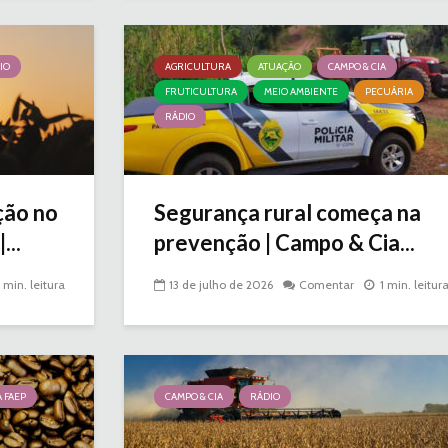
IO
AGRICULTURA
ATUAÇÃO
CAMPO & CIA
FRUTICULTURA
MEIO AMBIENTE
PECUÁRIA
RÁDIO
ição no
Segurança rural começa na
...
prevenção | Campo & Cia...
1 min. leitura
13 de julho de 2026
Comentar
1 min. leitur
 FAEP
CAMPO & CIA
RÁDIO