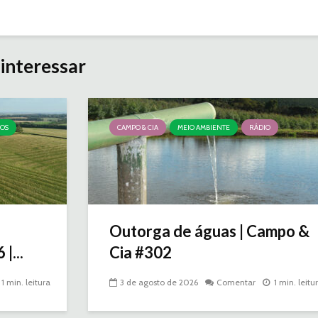
interessar
ÇOS
CAMPO & CIA
MEIO AMBIENTE
RÁDIO
Outorga de águas | Campo &
|...
Cia #302
1 min. leitura
3 de agosto de 2026
Comentar
1 min. leitu