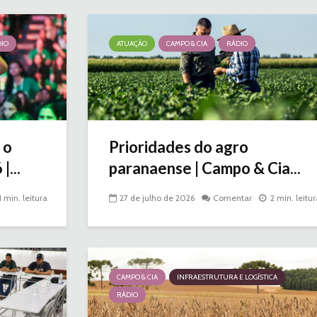
IO
ATUAÇÃO
CAMPO & CIA
RÁDIO
 o
Prioridades do agro
...
paranaense | Campo & Cia...
1 min. leitura
27 de julho de 2026
Comentar
2 min. leitur
CAMPO & CIA
INFRAESTRUTURA E LOGÍSTICA
RÁDIO