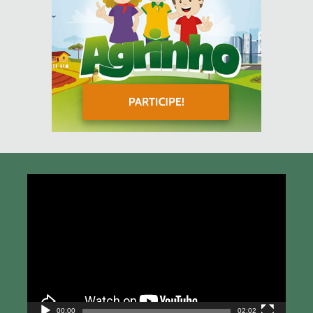
Tocador
de
vídeo
00:00
02:02