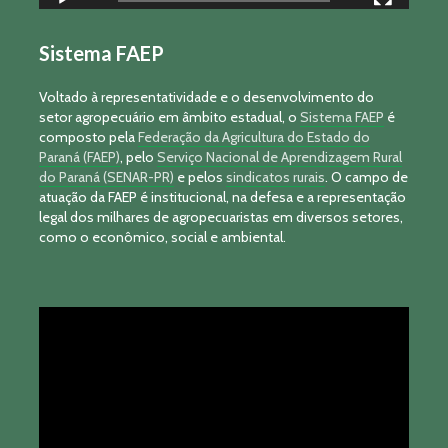
Sistema FAEP
Voltado à representatividade e o desenvolvimento do
setor agropecuário em âmbito estadual, o
Sistema FAEP
é
composto pela
Federação da Agricultura do Estado do
Paraná (FAEP)
, pelo
Serviço Nacional de Aprendizagem Rural
do Paraná (SENAR-PR)
e pelos
sindicatos rurais
. O campo de
atuação da FAEP é institucional, na defesa e a representação
legal dos milhares de agropecuaristas em diversos setores,
como o econômico, social e ambiental.
Tocador
de
vídeo