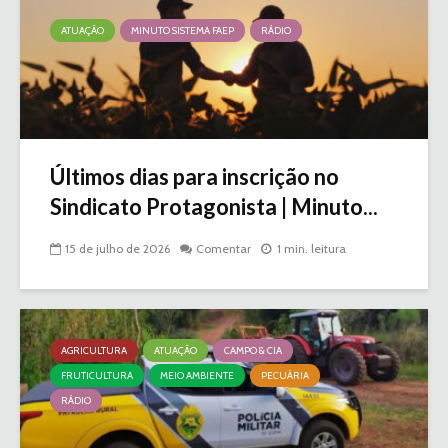
ATUAÇÃO
MINUTO SISTEMA FAEP
RÁDIO
Últimos dias para inscrição no
Sindicato Protagonista | Minuto...
15 de julho de 2026
Comentar
1 min. leitura
AGRICULTURA
ATUAÇÃO
CAMPO & CIA
FRUTICULTURA
MEIO AMBIENTE
PECUÁRIA
RÁDIO