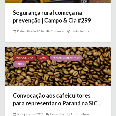
Segurança rural começa na
prevenção | Campo & Cia #299
13 de julho de 2026
Comentar
1 min. leitura
AGRICULTURA
CAFÉ
MINUTO SISTEMA FAEP
RÁDIO
Convocação aos cafeicultores
para representar o Paraná na SIC...
8 de julho de 2026
Comentar
1 min. leitura