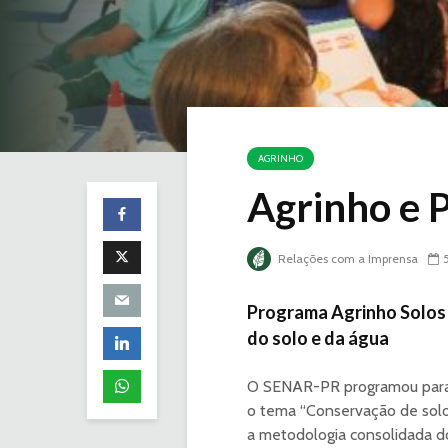
AGRINHO
Agrinho e P
Relações com a Imprensa
Programa Agrinho Solos 
do solo e da água
O SENAR-PR programou para 2
o tema “Conservação de solos
a metodologia consolidada do