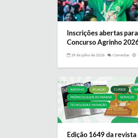
Inscrições abertas para
Concurso Agrinho 2026 |
29 de julho de 2026
Comentar
AGRINHO
ATUAÇÃO
CURSOS
ID
PRÊMIO QUEIJOS DO PARANÁ
SERVIÇOS
TECNOLOGIA E INOVAÇÃO
Edição 1649 da revista