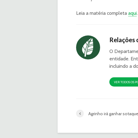
Leia a matéria completa
aqui
.
Relações 
O Departamen
entidade. Ent
incluindo a d
VER TODOS OS P
Agrinho irá ganhar sotaque