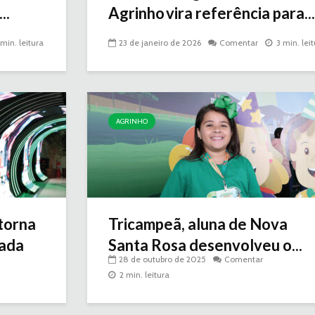
..
Agrinho vira referência para...
 min. leitura
23 de janeiro de 2026
Comentar
3 min. lei
AGRINHO
torna
Tricampeã, aluna de Nova
iada
Santa Rosa desenvolveu o...
28 de outubro de 2025
Comentar
2 min. leitura