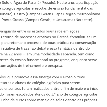
Solo e Água do Paraná (Prosolo). Neste ano, a participação
 colégios agrícolas e escolas de ensino fundamental das
oneiro), Castro (Campos Gerais), Lapa (Região Metropolitana
e), Ponta Grossa (Campos Gerais) e Umuarama (Noroeste).
anguarda entre os estados brasileiros em ações
o retorno de processos erosivos no Paraná, formulou-se um
s para retomar o processo de boas práticas na conservação
 iniciativa de trazer ao debate essa temática dentro do
orre há 22 anos –, em uma modalidade separada, tem como
udantes do ensino fundamental ao programa, enquanto serve
 com ações de treinamento e pesquisa.
olos, que promove essa sinergia com o Prosolo, teve
essores e alunos de colégios agrícolas para serem
s encontros foram realizados entre o fim de maio e o início
o, foram escolhidos alunos do 3.º ano de colégios agrícolas,
 junho de cursos sobre manejo de solos dentro das próprias