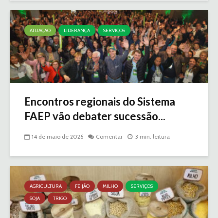
ATUAÇÃO
LIDERANÇA
SERVIÇOS
Encontros regionais do Sistema
FAEP vão debater sucessão...
14 de maio de 2026
Comentar
3 min. leitura
AGRICULTURA
FEIJÃO
MILHO
SERVIÇOS
SOJA
TRIGO