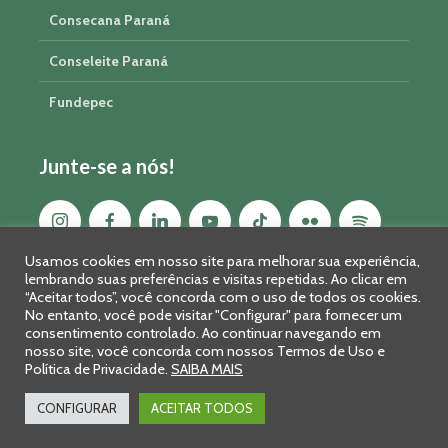
Consecana Paraná
Conseleite Paraná
Fundepec
Junte-se a nós!
Usamos cookies em nosso site para melhorar sua experiência,
lembrando suas preferências e visitas repetidas. Ao clicar em
“Aceitar todos”, você concorda com o uso de todos os cookies.
No entanto, você pode visitar "Configurar" para fornecer um
consentimento controlado. Ao continuar navegando em
nosso site, você concorda com nossos Termos de Uso e
Política de Privacidade.
SAIBA MAIS
Sistema FAEP/SENAR-PR © 2026 · R. Marechal Deodoro, 450, 14º
andar - Curitiba - PR - CEP: 80010-010 - Fone: 41 2169-7988/2106-
CONFIGURAR
ACEITAR TODOS
0401 - Fax: 41 3323-2124