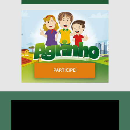
Tocador
de
vídeo