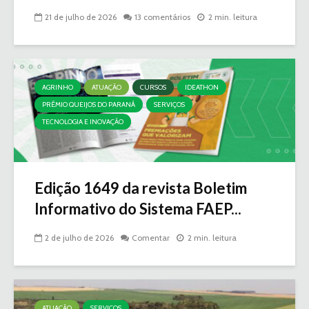
21 de julho de 2026
13 comentários
2 min. leitura
AGRINHO
ATUAÇÃO
CURSOS
IDEATHON
PRÊMIO QUEIJOS DO PARANÁ
SERVIÇOS
TECNOLOGIA E INOVAÇÃO
Edição 1649 da revista Boletim
Informativo do Sistema FAEP...
2 de julho de 2026
Comentar
2 min. leitura
ATUAÇÃO
SERVIÇOS