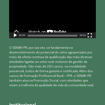
vídeo
00:00
00:52
O SENAR-PR, por sua vez, se fundamenta no
desenvolvimento do potencial do setor agropecuário por
meio da oferta contínua de qualificação das mais diversas
atividades ligadas ao setor rural, inclusive de gestão da
propriedade. São mais de 250 cursos, na modalidade
presencial, todos de forma gratuita e certificada. Além dos
cursos de Formação Profissional Rural – FPR, o SENAR-PR
também atua na Promoção Social, com atividades que
visam a melhoria da qualidade de vida da comunidade rural.
Institucional