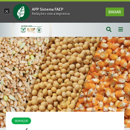
×
APP Sistema FAEP
BAIXAR
Relações com a Imprensa
SERVIÇOS