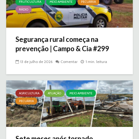
FRUTICULTURA
MEIO AMBIENTE
PECUÁRIA
RÁDIO
Segurança rural começa na
prevenção | Campo & Cia #299
13 de julho de 2026
Comentar
1 min. leitura
AGRICULTURA
ATUAÇÃO
MEIO AMBIENTE
PECUÁRIA
Sete meses após tornado,