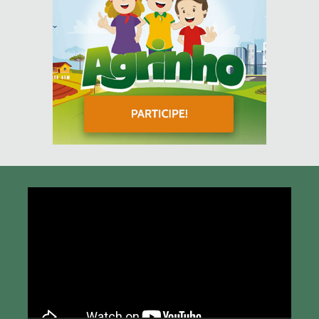
Tocador
de
vídeo