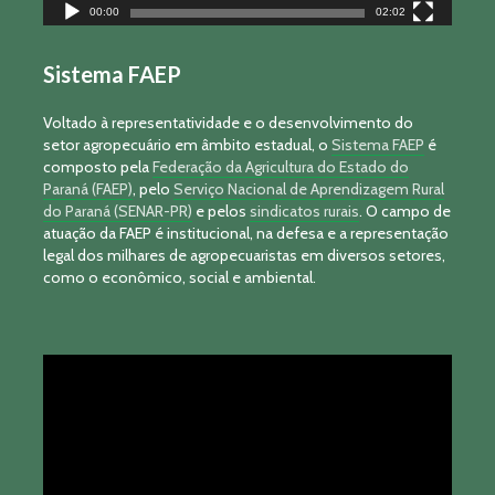
00:00
02:02
Sistema FAEP
Voltado à representatividade e o desenvolvimento do
setor agropecuário em âmbito estadual, o
Sistema FAEP
é
composto pela
Federação da Agricultura do Estado do
Paraná (FAEP)
, pelo
Serviço Nacional de Aprendizagem Rural
do Paraná (SENAR-PR)
e pelos
sindicatos rurais
. O campo de
atuação da FAEP é institucional, na defesa e a representação
legal dos milhares de agropecuaristas em diversos setores,
como o econômico, social e ambiental.
Tocador
de
vídeo