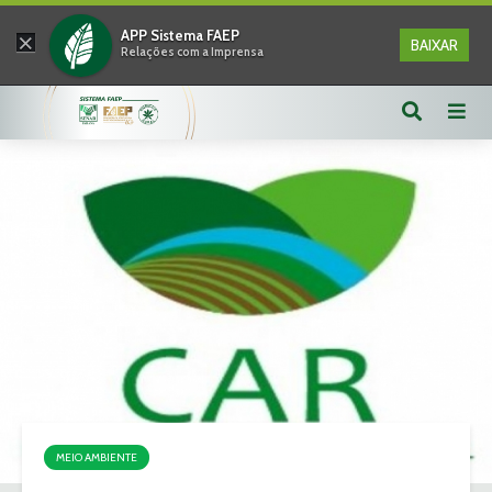
×
APP Sistema FAEP
BAIXAR
Relações com a Imprensa
MEIO AMBIENTE