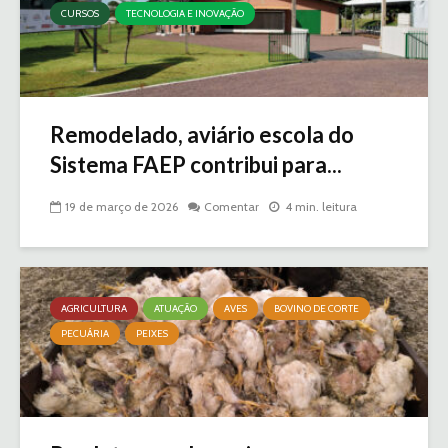
CURSOS
TECNOLOGIA E INOVAÇÃO
Remodelado, aviário escola do
Sistema FAEP contribui para...
19 de março de 2026
Comentar
4 min. leitura
AGRICULTURA
ATUAÇÃO
AVES
BOVINO DE CORTE
PECUÁRIA
PEIXES