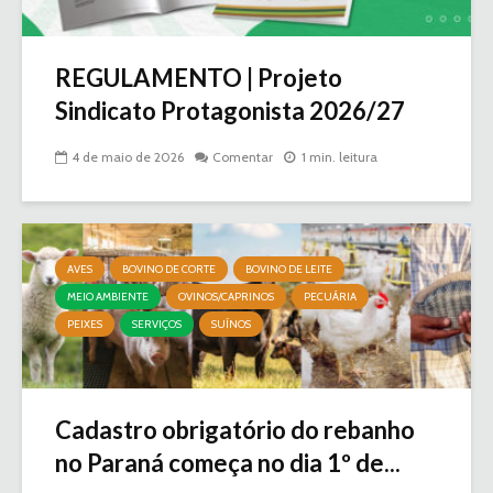
REGULAMENTO | Projeto
Sindicato Protagonista 2026/27
4 de maio de 2026
Comentar
1 min. leitura
AVES
BOVINO DE CORTE
BOVINO DE LEITE
MEIO AMBIENTE
OVINOS/CAPRINOS
PECUÁRIA
PEIXES
SERVIÇOS
SUÍNOS
Cadastro obrigatório do rebanho
no Paraná começa no dia 1º de...