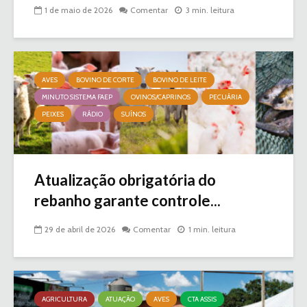
1 de maio de 2026
Comentar
3 min. leitura
AVES
BOVINO DE CORTE
BOVINO DE LEITE
MINUTO SISTEMA FAEP
OVINOS/CAPRINOS
PECUÁRIA
PEIXES
RÁDIO
SUÍNOS
Atualização obrigatória do
rebanho garante controle...
29 de abril de 2026
Comentar
1 min. leitura
AGRICULTURA
ATUAÇÃO
AVES
CTA ASSIS