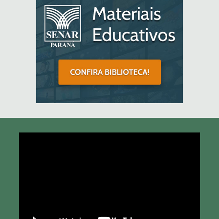
Tocador
de
vídeo