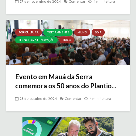
27 de novembro de 2024
Comentar
4 min. leitura
AGRICULTURA
MEIO AMBIENTE
MILHO
SOJA
TECNOLOGIA E INOVAÇÃO
TRIGO
Evento em Mauá da Serra
comemora os 50 anos do Plantio...
23 de outubro de 2024
Comentar
4 min. leitura