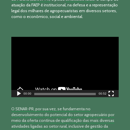
atuação da FAEP é institucional, na defesa e a representação
legal dos milhares de agropecuaristas em diversos setores,
como o econômico, social e ambiental.
Tocador
de
vídeo
00:00
00:52
O SENAR-PR, por sua vez, se fundamenta no
desenvolvimento do potencial do setor agropecuário por
meio da oferta contínua de qualificação das mais diversas
atividades ligadas ao setor rural, inclusive de gestão da