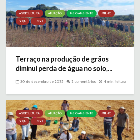
AGRICULTURA
ATUAÇÃO
MEIO AMBIENTE
MILHO
SOJA
TRIGO
Terraço na produção de grãos
diminui perda de água no solo,...
30 de dezembro de 2025
2 comentários
4 min. leitura
AGRICULTURA
ATUAÇÃO
MEIO AMBIENTE
MILHO
SOJA
TRIGO