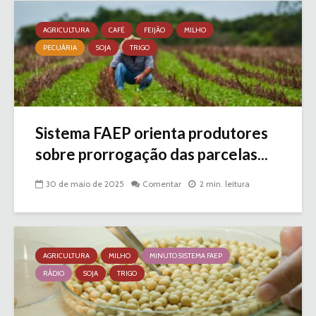
AGRICULTURA
CAFÉ
FEIJÃO
MILHO
PECUÁRIA
SOJA
TRIGO
Sistema FAEP orienta produtores
sobre prorrogação das parcelas...
30 de maio de 2025
Comentar
2 min. leitura
AGRICULTURA
MILHO
MINUTO SISTEMA FAEP
RÁDIO
SOJA
TRIGO