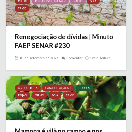
MILHO
MINUTO SISTEMA FAEP
RÁDIO
SOJA
TRIGO
Renegociação de dívidas | Minuto
FAEP SENAR #230
30 de setembro de 2025
Comentar
1 min. leitura
AGRICULTURA
CANA-DE-AÇÚCAR
CURSOS
FEIJÃO
MILHO
SOJA
TRIGO
Mamona é vilã no campo e nos