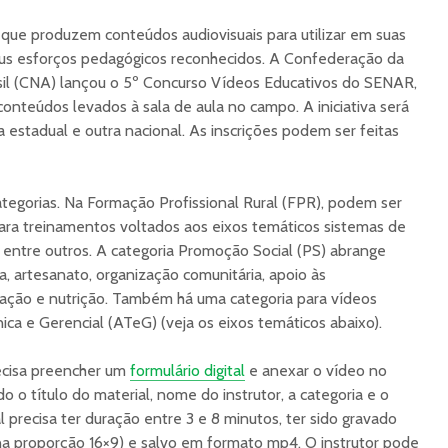
que produzem conteúdos audiovisuais para utilizar em suas
seus esforços pedagógicos reconhecidos. A Confederação da
asil (CNA) lançou o 5º Concurso Vídeos Educativos do SENAR,
conteúdos levados à sala de aula no campo. A iniciativa será
 estadual e outra nacional. As inscrições podem ser feitas
tegorias. Na Formação Profissional Rural (FPR), podem ser
para treinamentos voltados aos eixos temáticos sistemas de
l, entre outros. A categoria Promoção Social (PS) abrange
 artesanato, organização comunitária, apoio às
tação e nutrição. Também há uma categoria para vídeos
nica e Gerencial (ATeG) (veja os eixos temáticos abaixo).
precisa preencher um
formulário digital
e anexar o vídeo no
o o título do material, nome do instrutor, a categoria e o
l precisa ter duração entre 3 e 8 minutos, ter sido gravado
(na proporção 16×9) e salvo em formato mp4. O instrutor pode