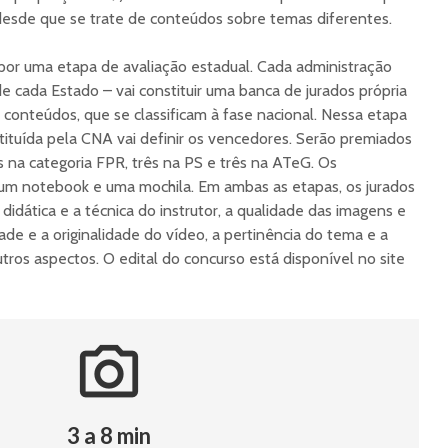
desde que se trate de conteúdos sobre temas diferentes.
 por uma etapa de avaliação estadual. Cada administração
e cada Estado – vai constituir uma banca de jurados própria
 conteúdos, que se classificam à fase nacional. Nessa etapa
stituída pela CNA vai definir os vencedores. Serão premiados
s na categoria FPR, três na PS e três na ATeG. Os
um notebook e uma mochila. Em ambas as etapas, os jurados
didática e a técnica do instrutor, a qualidade das imagens e
idade e a originalidade do vídeo, a pertinência do tema e a
tros aspectos. O edital do concurso está disponível no site
camera_alt
3 a 8 min