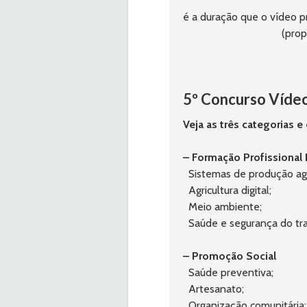
é a duração que o vídeo pr
(prop
beenhere
5º Concurso Víde
Veja as três categorias 
– Formação Profissional 
  Sistemas de produção ag
  Agricultura digital;
  Meio ambiente;
  Saúde e segurança do tr
– Promoção Social
  Saúde preventiva;
  Artesanato;
  Organização comunitária;