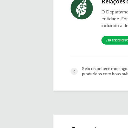
Relações 
O Departamen
entidade. Ent
incluindo a d
VER TODOS OS P
Selo reconhece morango
produzidos com boas prát