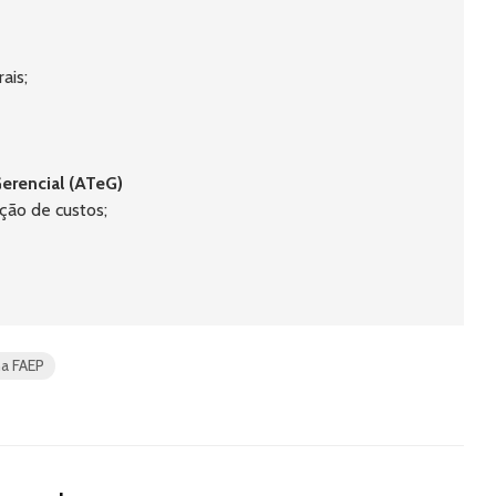
ais;
Gerencial (ATeG)
ução de custos;
ma FAEP