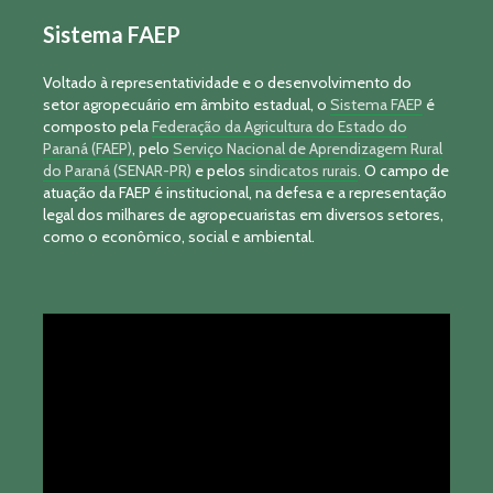
Sistema FAEP
Voltado à representatividade e o desenvolvimento do
setor agropecuário em âmbito estadual, o
Sistema FAEP
é
composto pela
Federação da Agricultura do Estado do
Paraná (FAEP)
, pelo
Serviço Nacional de Aprendizagem Rural
do Paraná (SENAR-PR)
e pelos
sindicatos rurais
. O campo de
atuação da FAEP é institucional, na defesa e a representação
legal dos milhares de agropecuaristas em diversos setores,
como o econômico, social e ambiental.
Tocador
de
vídeo