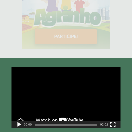
Tocador
de
vídeo
00:00
02:02