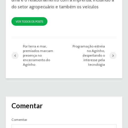
do setor agropecuário e também os veículos
VER TODOS OS POSTS
Por terra e mar,
Programação estreia
premiados marcam
no Agrinho,
presença no
despertando o
encerramento do
interesse pela
Agrinho
tecnologia
Comentar
Comentar