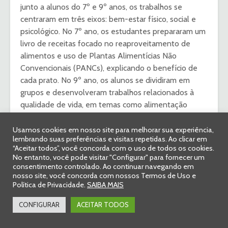
junto a alunos do 7º e 9º anos, os trabalhos se
centraram em três eixos: bem-estar físico, social e
psicológico. No 7º ano, os estudantes prepararam um
livro de receitas focado no reaproveitamento de
alimentos e uso de Plantas Alimentícias Não
Convencionais (PANCs), explicando o benefício de
cada prato. No 9º ano, os alunos se dividiram em
grupos e desenvolveram trabalhos relacionados à
qualidade de vida, em temas como alimentação
saudável, depressão, transtornos alimentares e
produção de orgânicos.
Usamos cookies em nosso site para melhorar sua experiência,
lembrando suas preferências e visitas repetidas. Ao clicar em
“Aceitar todos”, você concorda com o uso de todos os cookies.
No entanto, você pode visitar "Configurar" para fornecer um
consentimento controlado. Ao continuar navegando em
nosso site, você concorda com nossos Termos de Uso e
Política de Privacidade.
SAIBA MAIS
CONFIGURAR
ACEITAR TODOS