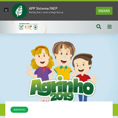
×
APP Sistema FAEP
BAIXAR
Relações com a Imprensa
AGRINHO