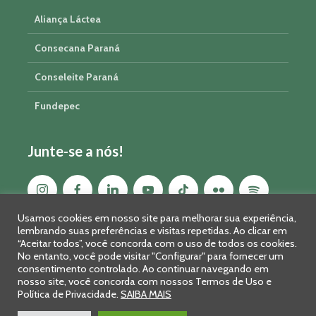
Aliança Láctea
Consecana Paraná
Conseleite Paraná
Fundepec
Junte-se a nós!
Usamos cookies em nosso site para melhorar sua experiência,
lembrando suas preferências e visitas repetidas. Ao clicar em
“Aceitar todos”, você concorda com o uso de todos os cookies.
No entanto, você pode visitar "Configurar" para fornecer um
consentimento controlado. Ao continuar navegando em
nosso site, você concorda com nossos Termos de Uso e
Política de Privacidade.
SAIBA MAIS
Sistema FAEP/SENAR-PR © 2026 · R. Marechal Deodoro, 450, 14º
andar - Curitiba - PR - CEP: 80010-010 - Fone: 41 2169-7988/2106-