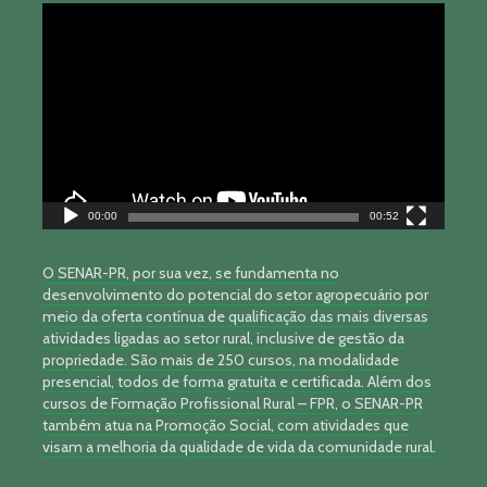
Tocador
de
vídeo
00:00
00:52
O SENAR-PR, por sua vez, se fundamenta no
desenvolvimento do potencial do setor agropecuário por
meio da oferta contínua de qualificação das mais diversas
atividades ligadas ao setor rural, inclusive de gestão da
propriedade. São mais de 250 cursos, na modalidade
presencial, todos de forma gratuita e certificada. Além dos
cursos de Formação Profissional Rural – FPR, o SENAR-PR
também atua na Promoção Social, com atividades que
visam a melhoria da qualidade de vida da comunidade rural.