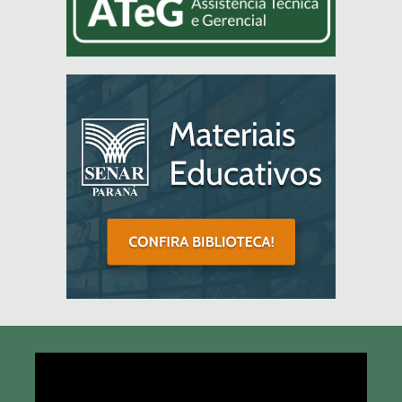
Tocador
de
vídeo