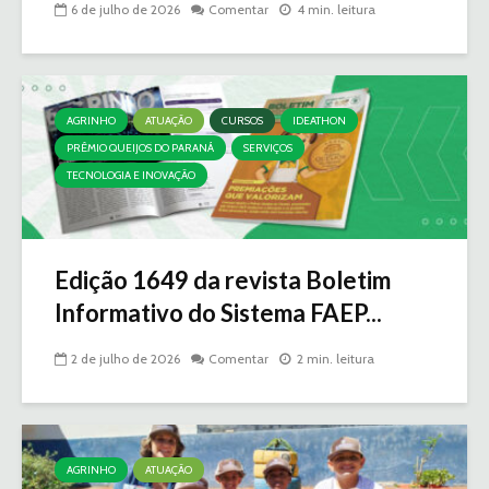
6 de julho de 2026
Comentar
4 min. leitura
AGRINHO
ATUAÇÃO
CURSOS
IDEATHON
PRÊMIO QUEIJOS DO PARANÁ
SERVIÇOS
TECNOLOGIA E INOVAÇÃO
Edição 1649 da revista Boletim
Informativo do Sistema FAEP...
2 de julho de 2026
Comentar
2 min. leitura
AGRINHO
ATUAÇÃO