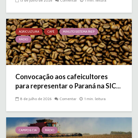
13 de julho de 2026
Comentar
1 min. leitura
AGRICULTURA
CAFÉ
MINUTO SISTEMA FAEP
RÁDIO
Convocação aos cafeicultores
para representar o Paraná na SIC...
8 de julho de 2026
Comentar
1 min. leitura
CAMPO & CIA
RÁDIO