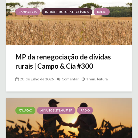
CAMPO & CIA
INFRAESTRUTURA E LOGÍSTICA
RÁDIO
MP da renegociação de dívidas
rurais | Campo & Cia #300
20 de julho de 2026
Comentar
1 min. leitura
ATUAÇÃO
MINUTO SISTEMA FAEP
RÁDIO