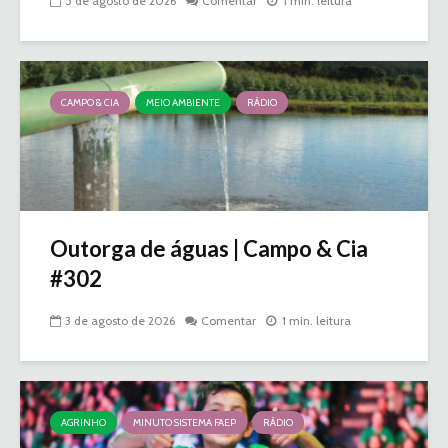
5 de agosto de 2026
Comentar
1 min. leitura
CAMPO & CIA
MEIO AMBIENTE
RÁDIO
Outorga de águas | Campo & Cia
#302
3 de agosto de 2026
Comentar
1 min. leitura
AGRINHO
MINUTO SISTEMA FAEP
RÁDIO