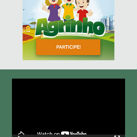
Tocador
de
vídeo