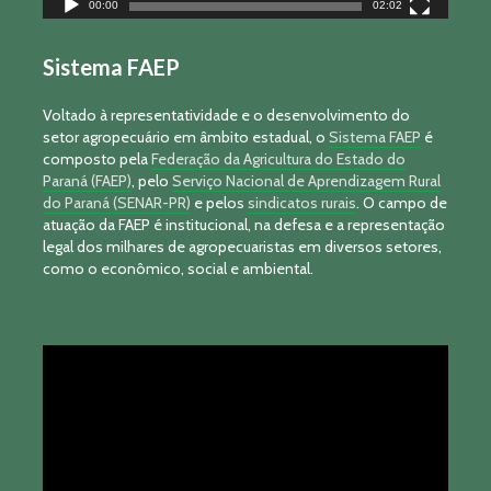
00:00
02:02
Sistema FAEP
Voltado à representatividade e o desenvolvimento do
setor agropecuário em âmbito estadual, o
Sistema FAEP
é
composto pela
Federação da Agricultura do Estado do
Paraná (FAEP)
, pelo
Serviço Nacional de Aprendizagem Rural
do Paraná (SENAR-PR)
e pelos
sindicatos rurais
. O campo de
atuação da FAEP é institucional, na defesa e a representação
legal dos milhares de agropecuaristas em diversos setores,
como o econômico, social e ambiental.
Tocador
de
vídeo