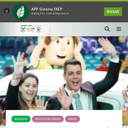
×
APP Sistema FAEP
BAIXAR
Relações com a Imprensa
AGRINHO
BOLETIM NO RÁDIO
RÁDIO