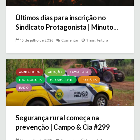
Últimos dias para inscrição no
Sindicato Protagonista | Minuto...
15 de julho de 2026
Comentar
1 min. leitura
AGRICULTURA
ATUAÇÃO
CAMPO & CIA
FRUTICULTURA
MEIO AMBIENTE
PECUÁRIA
RÁDIO
Segurança rural começa na
prevenção | Campo & Cia #299