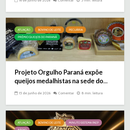
16 de junho de 2026
Comentar
5 min. leitura
ATUAÇÃO
BOVINO DE LEITE
PECUÁRIA
PRÊMIO QUEIJOS DO PARANÁ
Projeto Orgulho Paraná expõe
queijos medalhistas na sede do...
15 de junho de 2026
Comentar
8 min. leitura
ATUAÇÃO
BOVINO DE LEITE
MINUTO SISTEMA FAEP
RÁDIO