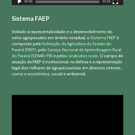
00:00
02:02
Sistema FAEP
Voltado à representatividade e o desenvolvimento do
setor agropecuário em âmbito estadual, o
Sistema FAEP
é
composto pela
Federação da Agricultura do Estado do
Paraná (FAEP)
, pelo
Serviço Nacional de Aprendizagem Rural
do Paraná (SENAR-PR)
e pelos
sindicatos rurais
. O campo de
atuação da FAEP é institucional, na defesa e a representação
legal dos milhares de agropecuaristas em diversos setores,
como o econômico, social e ambiental.
Tocador
de
vídeo