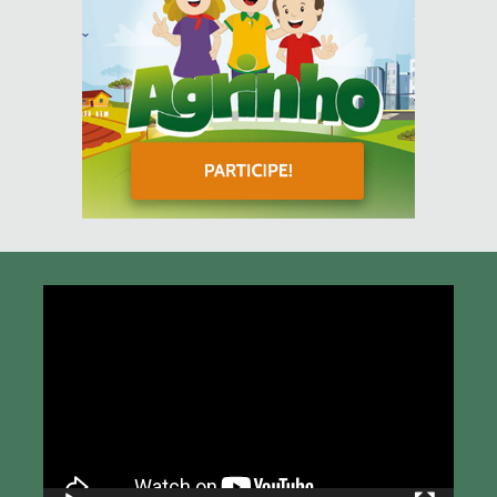
Tocador
de
vídeo