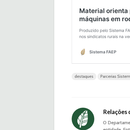
destaques
Parcerias Siste
Relações 
O Departamen
entidade. Ent