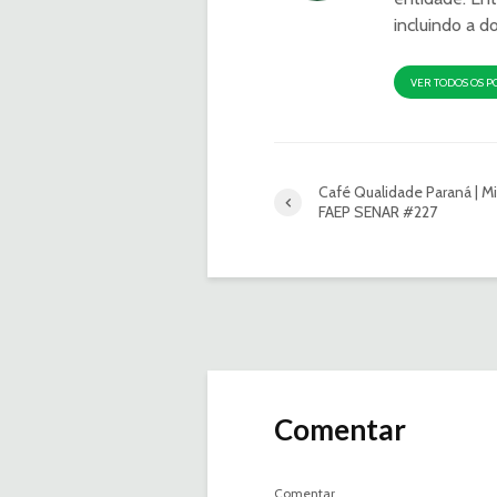
incluindo a d
VER TODOS OS P
Café Qualidade Paraná | M
FAEP SENAR #227
Comentar
Comentar