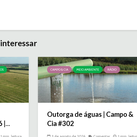
interessar
ÇOS
CAMPO & CIA
MEIO AMBIENTE
RÁDIO
Outorga de águas | Campo &
|...
Cia #302
1 min. leitura
3 de agosto de 2026
Comentar
1 min. leitu