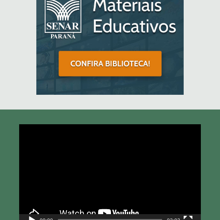
Tocador
de
vídeo