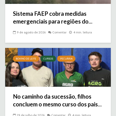
Sistema FAEP cobra medidas
emergenciais para regiões do...
9 de agosto de 2026
Comentar
4 min. leitura
BOVINO DE LEITE
CURSOS
PECUÁRIA
No caminho da sucessão, filhos
concluem o mesmo curso dos pais...
29 de julho de 2026
Comentar
4 min. leitura