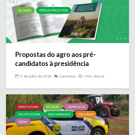
ATUAÇÃO
PDFS AO PRODUTOR
Propostas do agro aos pré-
candidatos à presidência
15 de julho de 2026
Comentar
1 min. leitura
AGRICULTURA
ATUAÇÃO
CAMPO & CIA
FRUTICULTURA
MEIO AMBIENTE
PECUÁRIA
RÁDIO