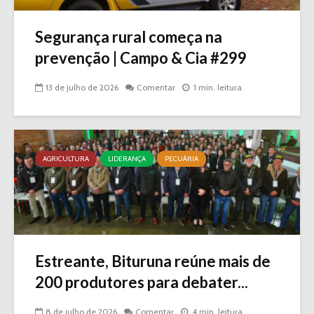
Segurança rural começa na
prevenção | Campo & Cia #299
13 de julho de 2026
Comentar
1 min. leitura
AGRICULTURA
LIDERANÇA
PECUÁRIA
Estreante, Bituruna reúne mais de
200 produtores para debater...
8 de julho de 2026
Comentar
4 min. leitura