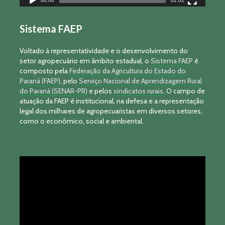
00:00
02:02
Sistema FAEP
Voltado à representatividade e o desenvolvimento do
setor agropecuário em âmbito estadual, o
Sistema FAEP
é
composto pela
Federação da Agricultura do Estado do
Paraná (FAEP)
, pelo
Serviço Nacional de Aprendizagem Rural
do Paraná (SENAR-PR)
e pelos
sindicatos rurais
. O campo de
atuação da FAEP é institucional, na defesa e a representação
legal dos milhares de agropecuaristas em diversos setores,
como o econômico, social e ambiental.
Tocador
de
vídeo