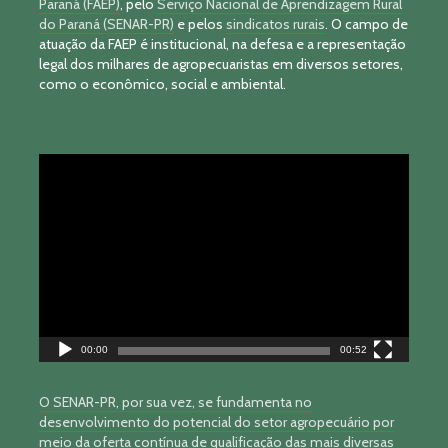
Paraná (FAEP)
, pelo
Serviço Nacional de Aprendizagem Rural
do Paraná (SENAR-PR)
e pelos
sindicatos rurais
. O campo de
atuação da FAEP é institucional, na defesa e a representação
legal dos milhares de agropecuaristas em diversos setores,
como o econômico, social e ambiental.
Tocador
de
vídeo
00:00
00:52
O SENAR-PR, por sua vez, se fundamenta no
desenvolvimento do potencial do setor agropecuário por
meio da oferta contínua de qualificação das mais diversas