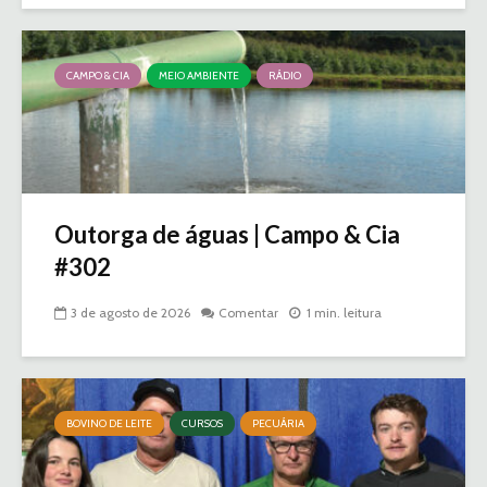
CAMPO & CIA
MEIO AMBIENTE
RÁDIO
Outorga de águas | Campo & Cia
#302
3 de agosto de 2026
Comentar
1 min. leitura
BOVINO DE LEITE
CURSOS
PECUÁRIA