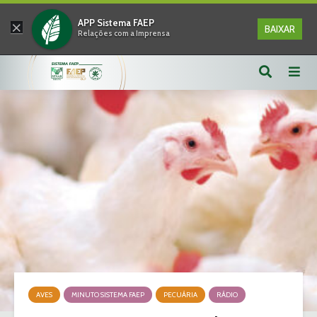
×
APP Sistema FAEP
BAIXAR
Relações com a Imprensa
AVES
MINUTO SISTEMA FAEP
PECUÁRIA
RÁDIO