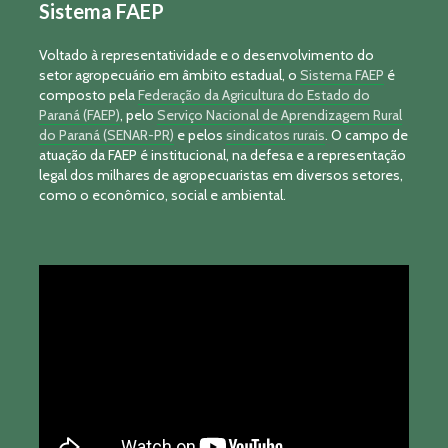
Sistema FAEP
Voltado à representatividade e o desenvolvimento do
setor agropecuário em âmbito estadual, o
Sistema FAEP
é
composto pela
Federação da Agricultura do Estado do
Paraná (FAEP)
, pelo
Serviço Nacional de Aprendizagem Rural
do Paraná (SENAR-PR)
e pelos
sindicatos rurais
. O campo de
atuação da FAEP é institucional, na defesa e a representação
legal dos milhares de agropecuaristas em diversos setores,
como o econômico, social e ambiental.
Tocador
de
vídeo