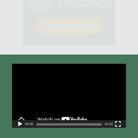
Tocador
de
vídeo
00:00
02:02