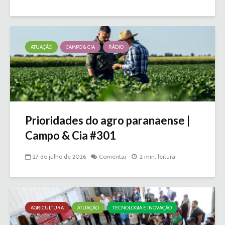
ATUAÇÃO
CAMPO & CIA
RÁDIO
Prioridades do agro paranaense |
Campo & Cia #301
27 de julho de 2026
Comentar
2 min. leitura
AGRICULTURA
ATUAÇÃO
TECNOLOGIA E INOVAÇÃO