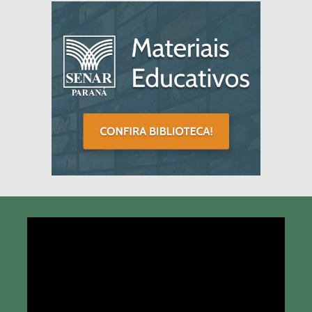
Tocador
de
vídeo