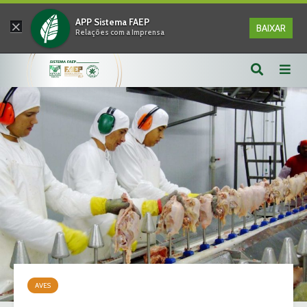
×
APP Sistema FAEP
BAIXAR
Relações com a Imprensa
AVES