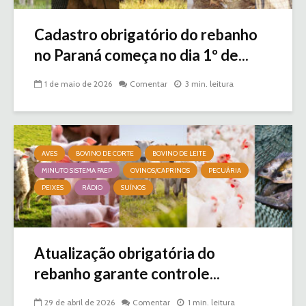
Cadastro obrigatório do rebanho
no Paraná começa no dia 1º de...
1 de maio de 2026
Comentar
3 min. leitura
AVES
BOVINO DE CORTE
BOVINO DE LEITE
MINUTO SISTEMA FAEP
OVINOS/CAPRINOS
PECUÁRIA
PEIXES
RÁDIO
SUÍNOS
Atualização obrigatória do
rebanho garante controle...
29 de abril de 2026
Comentar
1 min. leitura