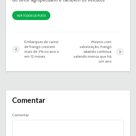
VER TODOS OS POSTS
Embarques de carne
Mesmo com
de frango crescem
valorização, frango
mais de 3% no ano e
abatido continua
em 12 meses
valendo menos que há
um ano
Comentar
Comentar