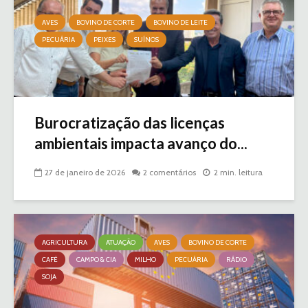
AVES
BOVINO DE CORTE
BOVINO DE LEITE
PECUÁRIA
PEIXES
SUÍNOS
Burocratização das licenças
ambientais impacta avanço do...
27 de janeiro de 2026
2 comentários
2 min. leitura
AGRICULTURA
ATUAÇÃO
AVES
BOVINO DE CORTE
CAFÉ
CAMPO & CIA
MILHO
PECUÁRIA
RÁDIO
SOJA