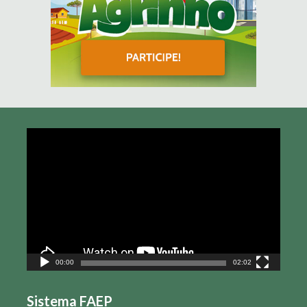
Tocador
de
vídeo
00:00
02:02
Sistema FAEP