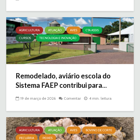
AGRICULTURA
ATUAÇÃO
AVES
CTA ASSIS
CURSOS
TECNOLOGIA E INOVAÇÃO
Remodelado, aviário escola do
Sistema FAEP contribui para...
19 de março de 2026
Comentar
4 min. leitura
AGRICULTURA
ATUAÇÃO
AVES
BOVINO DE CORTE
PECUÁRIA
PEIXES