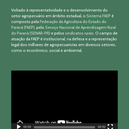
Voltado à representatividade e o desenvolvimento do
setor agropecuário em âmbito estadual, o
Sistema FAEP
é
composto pela
Federação da Agricultura do Estado do
Paraná (FAEP)
, pelo
Serviço Nacional de Aprendizagem Rural
do Paraná (SENAR-PR)
e pelos
sindicatos rurais
. O campo de
atuação da FAEP é institucional, na defesa e a representação
legal dos milhares de agropecuaristas em diversos setores,
como o econômico, social e ambiental.
Tocador
de
vídeo
00:00
00:52