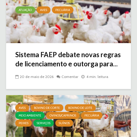
ATUAÇÃO
AVES
PECUÁRIA
Sistema FAEP debate novas regras
de licenciamento e outorga para...
20 de maio de 2026
Comentar
4 min. leitura
AVES
BOVINO DE CORTE
BOVINO DE LEITE
MEIO AMBIENTE
OVINOS/CAPRINOS
PECUÁRIA
PEIXES
SERVIÇOS
SUÍNOS